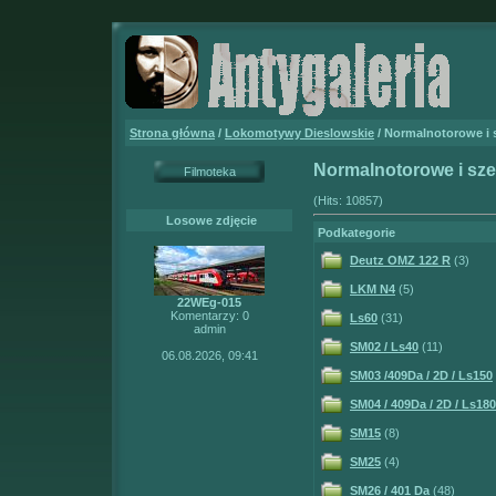
Strona główna
/
Lokomotywy Dieslowskie
/ Normalnotorowe i
Normalnotorowe i sz
Filmoteka
(Hits: 10857)
Losowe zdjęcie
Podkategorie
Deutz OMZ 122 R
(3)
LKM N4
(5)
22WEg-015
Komentarzy: 0
Ls60
(31)
admin
SM02 / Ls40
(11)
06.08.2026, 09:41
SM03 /409Da / 2D / Ls150
SM04 / 409Da / 2D / Ls180
SM15
(8)
SM25
(4)
SM26 / 401 Da
(48)