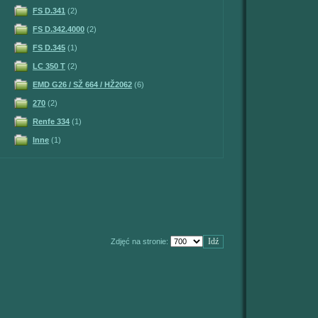
FS D.341
(2)
FS D.342.4000
(2)
FS D.345
(1)
LC 350 T
(2)
EMD G26 / SŽ 664 / HŽ2062
(6)
270
(2)
Renfe 334
(1)
Inne
(1)
Zdjęć na stronie: