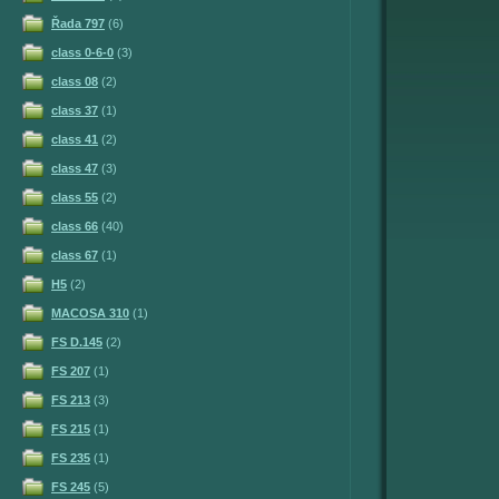
Řada 797
(6)
class 0-6-0
(3)
class 08
(2)
class 37
(1)
class 41
(2)
class 47
(3)
class 55
(2)
class 66
(40)
class 67
(1)
H5
(2)
MACOSA 310
(1)
FS D.145
(2)
FS 207
(1)
FS 213
(3)
FS 215
(1)
FS 235
(1)
FS 245
(5)