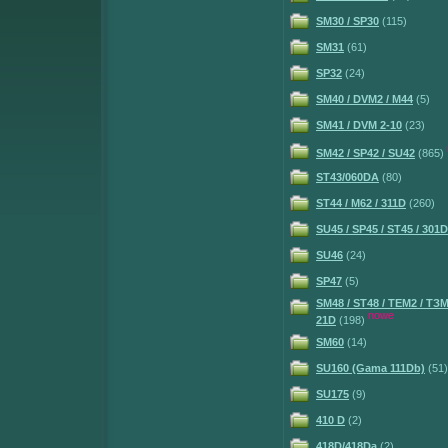
SM30 / SP30
(115)
SM31
(61)
SP32
(24)
SM40 / DVM2 / M44
(5)
SM41 / DVM 2-10
(23)
SM42 / SP42 / SU42
(865)
ST43/060DA
(80)
ST44 / M62 / 311D
(260)
SU45 / SP45 / ST45 / 301
SU46
(24)
SP47
(5)
SM48 / ST48 / TEM2 / ТЗМ2
nowe
21D
(198)
SM60
(14)
SU160 (Gama 111Db)
(51)
SU175
(9)
410 D
(2)
418D/418Da
(2)