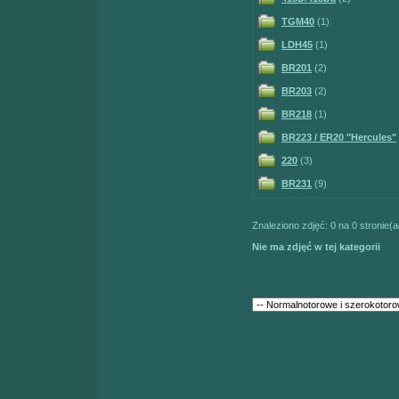
TGM40
(1)
LDH45
(1)
BR201
(2)
BR203
(2)
BR218
(1)
BR223 / ER20 "Hercules"
220
(3)
BR231
(9)
Znaleziono zdjęć: 0 na 0 stronie(a
Nie ma zdjęć w tej kategorii