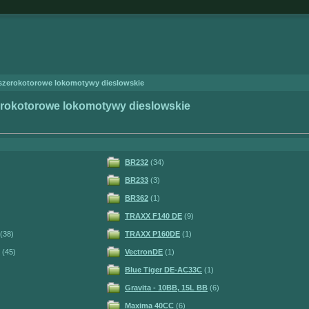
 szerokotorowe lokomotywy dieslowskie
erokotorowe lokomotywy dieslowskie
BR232
(34)
BR233
(3)
BR362
(1)
TRAXX F140 DE
(9)
(38)
TRAXX P160DE
(1)
(45)
VectronDE
(1)
Blue Tiger DE-AC33C
(1)
Gravita - 10BB, 15L BB
(6)
Maxima 40CC
(6)