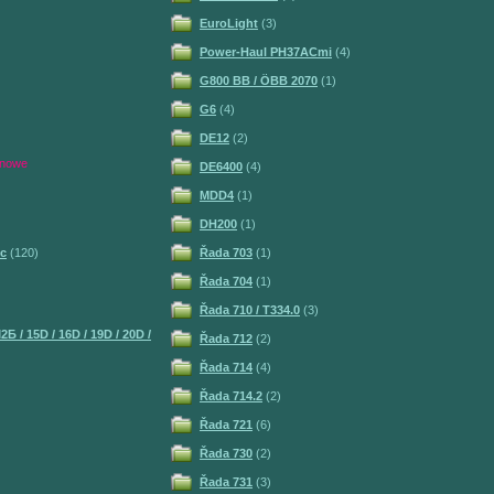
EuroLight
(3)
Power-Haul PH37ACmi
(4)
G800 BB / ÖBB 2070
(1)
G6
(4)
DE12
(2)
nowe
DE6400
(4)
MDD4
(1)
DH200
(1)
Dc
(120)
Řada 703
(1)
Řada 704
(1)
Řada 710 / T334.0
(3)
Б / 15D / 16D / 19D / 20D /
Řada 712
(2)
Řada 714
(4)
Řada 714.2
(2)
Řada 721
(6)
Řada 730
(2)
Řada 731
(3)