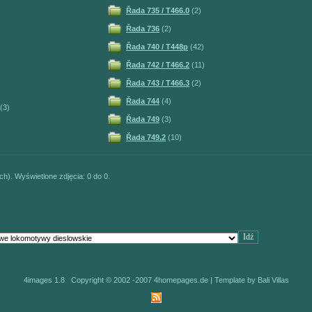
Řada 735 / T466.0
(2)
Řada 736
(2)
Řada 740 / T448p
(42)
Řada 742 / T466.2
(11)
Řada 743 / T466.3
(2)
Řada 744
(4)
(3)
Řada 749
(3)
Řada 749.2
(10)
ch). Wyświetlone zdjęcia: 0 do 0.
4images 1.8 Copyright © 2002 -2007
4homepages.de
| Template by
Bali Villas