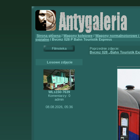
Strona główna
/
Wagony kolejowe
/
Wagony normalnotorowe i
sypialne
/ Bvcmz 028 P Bahn Touristik Express
Filmoteka
Poprzednie zdjęcie:
Bvcmz 028 „Bahn Touristik Ex
Losowe zdjęcie
WLs150-7639
Komentarzy: 0
admin
08.08.2026, 05:36