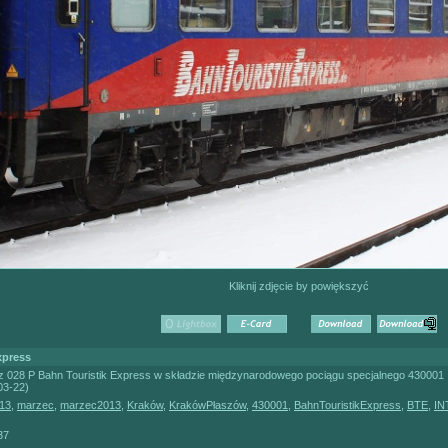
Kliknij zdjęcie by powiększyć
xpress
z 028 P Bahn Touristik Express w składzie międzynarodowego pociągu specjalnego 4300
03-22)
13
,
marzec
,
marzec2013
,
Kraków
,
KrakówPłaszów
,
430001
,
BahnTouristikExpress
,
BTE
,
IN
37