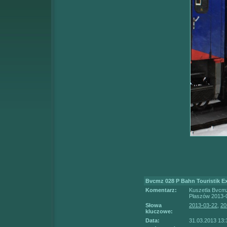
Bvcmz 028 P Bahn Touristik E
Komentarz:
Kuszetla Bvcm
Płaszów 2013-
Słowa
2013-03-22
,
20
kluczowe:
Data:
31.03.2013 13: