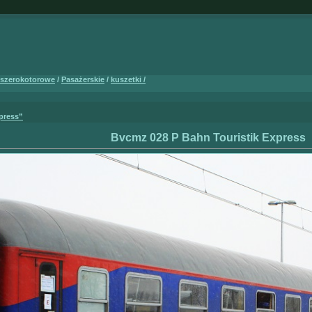
 szerokotorowe
/
Pasażerskie
/
kuszetki /
press”
Bvcmz 028 P Bahn Touristik Express