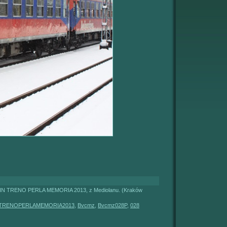
01 IN TRENO PERLA MEMORIA 2013, z Mediolanu. (Kraków
TRENOPERLAMEMORIA2013
,
Bvcmz
,
Bvcmz028P
,
028