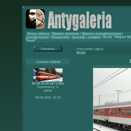
Strona główna
/
Wagony kolejowe
/
Wagony normalnotorowe i
szerokotorowe
/
Pasażerskie
/
kuszetki / sypialne
/ Bcmh “Wagon SE
Travel”
Filmoteka
Poprzednie zdjęcie:
Bcmh
Losowe zdjęcie
55 54 29-29 327-0 Btx
Komentarzy: 0
admin
08.08.2026, 19:10