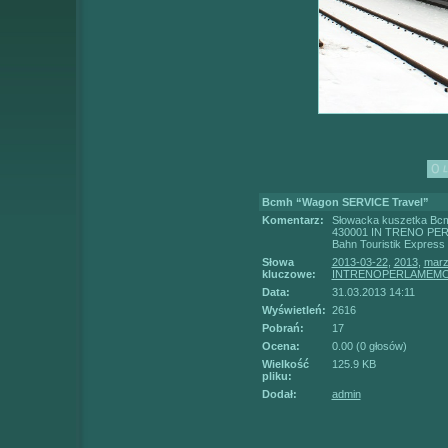
Bcmh “Wagon SERVICE Travel”
Komentarz:
Słowacka kuszetka Bcm
430001 IN TRENO PERLA
Bahn Touristik Expres
Słowa
2013-03-22
,
2013
,
mar
kluczowe:
INTRENOPERLAMEMO
Data:
31.03.2013 14:11
Wyświetleń:
2616
Pobrań:
17
Ocena:
0.00 (0 głosów)
Wielkość
125.9 KB
pliku:
Dodał:
admin