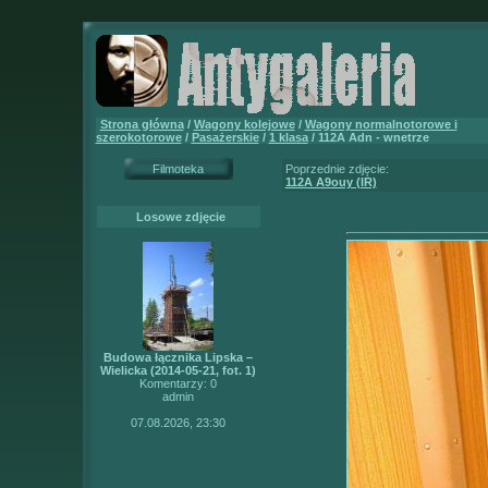
Strona główna
/
Wagony kolejowe
/
Wagony normalnotorowe i
szerokotorowe
/
Pasażerskie
/
1 klasa
/ 112A Adn - wnetrze
Filmoteka
Poprzednie zdjęcie:
112A A9ouy (IR)
Losowe zdjęcie
Budowa łącznika Lipska –
Wielicka (2014-05-21, fot. 1)
Komentarzy: 0
admin
07.08.2026, 23:30