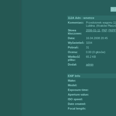
112A Adn - wnetrze
Komentarz:
Przedsionek wagonu 11
Lublina. (Kraków Płasz
Słowa
2006-01-11
,
PKP
,
PKPP
kluczowe:
Data:
16.04.2008 20:45
Wyświetleń:
3204
Pobrań:
31
Ocena:
0.00 (0 głosów)
Wielkość
65.2 KB
pliku:
Dodał:
admin
EXIF Info
Make:
Model:
Exposure time:
Aperture value:
ISO speed:
Date created:
Focal length: