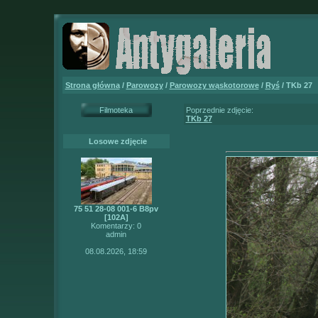
Strona główna
/
Parowozy
/
Parowozy wąskotorowe
/
Ryś
/ TKb 27
Filmoteka
Poprzednie zdjęcie:
TKb 27
Losowe zdjęcie
75 51 28-08 001-6 B8pv
[102A]
Komentarzy: 0
admin
08.08.2026, 18:59