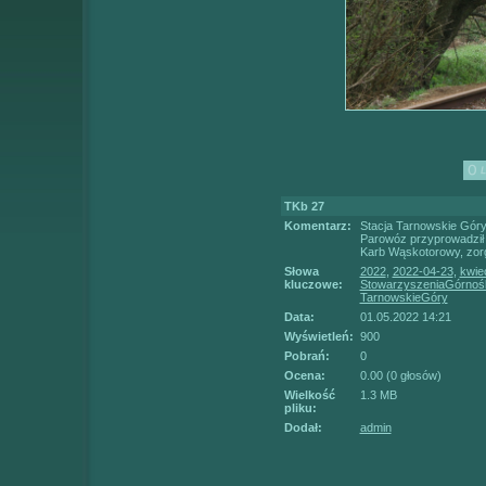
TKb 27
Komentarz:
Stacja Tarnowskie Góry
Parowóz przyprowadził
Karb Wąskotorowy, zor
Słowa
2022
,
2022-04-23
,
kwie
kluczowe:
StowarzyszeniaGórnoś
TarnowskieGóry
Data:
01.05.2022 14:21
Wyświetleń:
900
Pobrań:
0
Ocena:
0.00 (0 głosów)
Wielkość
1.3 MB
pliku:
Dodał:
admin