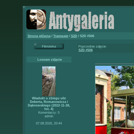
Strona główna
/
Tramwaje
/
S2D
/ S2D #506
Filmoteka
Poprzednie zdjęcie:
S2D #506
Losowe zdjęcie
Wiadukt u zbiegu ulic
Dekerta, Romanowicza i
Dąbrowskiego (2022-11-28,
fot. 4)
Komentarzy: 0
admin
07.08.2026, 20:44