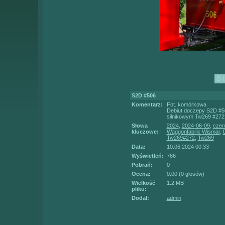
S2D #506
Komentarz:
Fot. komórkowa
Debiut doczepy S2D #50
silnikowym Tw269 #272.
Słowa
2024
,
2024-06-09
,
czer
kluczowe:
Waggonfabrik Wismar
,
Tw269#272
,
Tw269
Data:
10.06.2024 00:33
Wyświetleń:
766
Pobrań:
0
Ocena:
0.00 (0 głosów)
Wielkość
1.2 MB
pliku:
Dodał:
admin