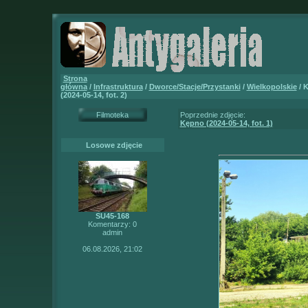
Strona
główna
/
Infrastruktura
/
Dworce/Stacje/Przystanki
/
Wielkopolskie
/ 
(2024-05-14, fot. 2)
Filmoteka
Poprzednie zdjęcie:
Kępno (2024-05-14, fot. 1)
Losowe zdjęcie
SU45-168
Komentarzy: 0
admin
06.08.2026, 21:02