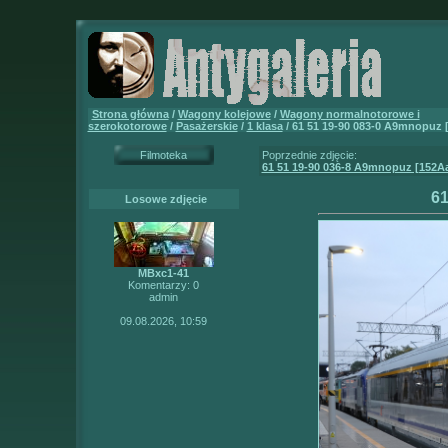
Strona główna
/
Wagony kolejowe
/
Wagony normalnotorowe i
szerokotorowe
/
Pasażerskie
/
1 klasa
/ 61 51 19-90 083-0 A9mnopuz 
Filmoteka
Poprzednie zdjęcie:
61 51 19-90 036-8 A9mnopuz [152A
61
Losowe zdjęcie
MBxc1-41
Komentarzy: 0
admin
09.08.2026, 10:59