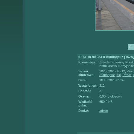
61 51 19-90 083-0 A9mnopuz [152A
Komentarz:
Zmodernizowany w zakł
Entuzjastów i Przyjació
Słowa
2025
,
2025-10-12
,
Paźd
kluczowe:
A9mnopuz
,
1kl
,
PESA
,
Data:
16.10.2025 01:09
Wyświetleń:
312
Pobrań:
3
Ocena:
0.00 (0 głosów)
Wielkość
650.9 KB
pliku:
Dodał:
admin