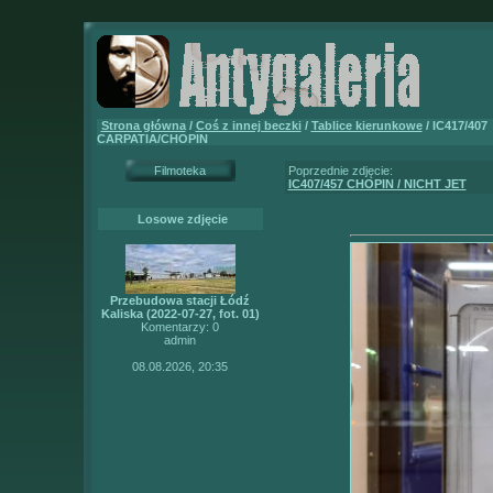
Strona główna
/
Coś z innej beczki
/
Tablice kierunkowe
/ IC417/407
CARPATIA/CHOPIN
Filmoteka
Poprzednie zdjęcie:
IC407/457 CHOPIN / NICHT JET
Losowe zdjęcie
Przebudowa stacji Łódź
Kaliska (2022-07-27, fot. 01)
Komentarzy: 0
admin
08.08.2026, 20:35