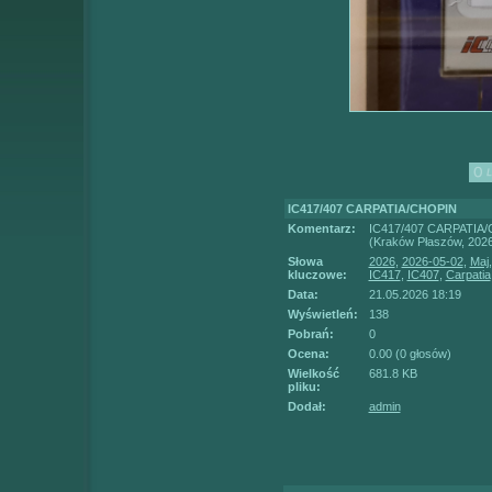
IC417/407 CARPATIA/CHOPIN
Komentarz:
IC417/407 CARPATIA
(Kraków Płaszów, 2026
Słowa
2026
,
2026-05-02
,
Maj
kluczowe:
IC417
,
IC407
,
Carpatia
Data:
21.05.2026 18:19
Wyświetleń:
138
Pobrań:
0
Ocena:
0.00 (0 głosów)
Wielkość
681.8 KB
pliku:
Dodał:
admin