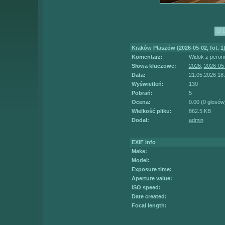
Kraków Płaszów (2026-05-02, fot. 1
Komentarz:
Widok z peronu
Słowa kluczowe:
2026
,
2026-05
Data:
21.05.2026 18
Wyświetleń:
130
Pobrań:
5
Ocena:
0.00 (0 głosów
Wielkość pliku:
862.5 KB
Dodał:
admin
EXIF Info
Make:
Model:
Exposure time:
Aperture value:
ISO speed:
Date created:
Focal length: