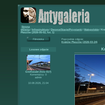
Strona
główna
/
Infrastruktura
/
Dworce/Stacje/Przystanki
/
Małopolskie
/ Kr
Płaszów (2026-05-02, fot. 1)
Filmoteka
Poprzednie zdjęcie:
Kraków Płaszów (2026-03-24)
Kr
Losowe zdjęcie
Greifswald (foto 017)
Komentarzy: 0
admin
10.08.2026, 21:04