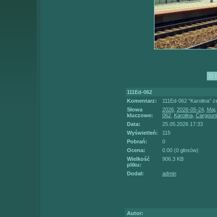
111Ed-062
Komentarz:
111Ed-062 “Karolina” z
Słowa
2026
,
2026-05-24
,
Maj
kluczowe:
062
,
Karolina
,
Cargouni
Data:
25.05.2026 17:33
Wyświetleń:
115
Pobrań:
0
Ocena:
0.00 (0 głosów)
Wielkość
906.3 KB
pliku:
Dodał:
admin
Autor: