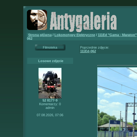
Strona główna
/
Lokomotywy Elektryczne
/
111Ed "Gama - Maraton"
062
Filmoteka
Poprzednie zdjęcie:
111Ed-062
Losowe zdjęcie
52 8177-9
Komentarzy: 0
admin
07.08.2026, 07:06