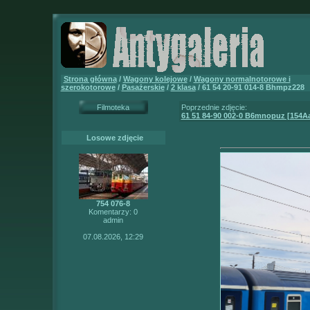
Strona główna
/
Wagony kolejowe
/
Wagony normalnotorowe i
szerokotorowe
/
Pasażerskie
/
2 klasa
/ 61 54 20-91 014-8 Bhmpz228
Filmoteka
Poprzednie zdjęcie:
61 51 84-90 002-0 B6mnopuz [154A
Losowe zdjęcie
754 076-8
Komentarzy: 0
admin
07.08.2026, 12:29