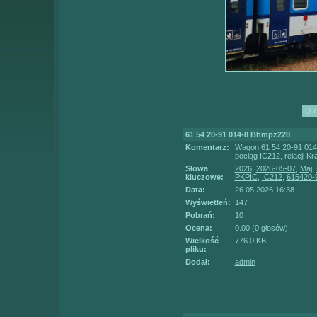
61 54 20-91 014-8 Bhmpz228
Komentarz:
Wagon 61 54 20-91 014-
pociąg IC212, relacji 
Słowa
2026
,
2026-05-07
,
Maj
,
kluczowe:
PKPIC
,
IC212
,
615420-
Data:
26.05.2026 16:38
Wyświetleń:
147
Pobrań:
10
Ocena:
0.00 (0 głosów)
Wielkość
776.0 KB
pliku:
Dodał:
admin