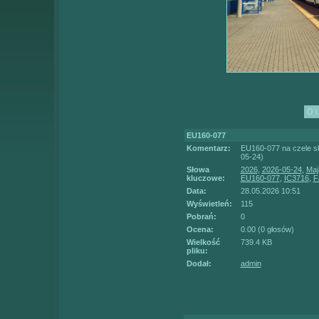
EU160-077
Komentarz:
EU160-077 na czele sk
05-24)
Słowa
2026
,
2026-05-24
,
Maj
kluczowe:
EU160-077
,
IC3716
,
F
Data:
28.05.2026 10:51
Wyświetleń:
115
Pobrań:
0
Ocena:
0.00 (0 głosów)
Wielkość
739.4 KB
pliku:
Dodał:
admin