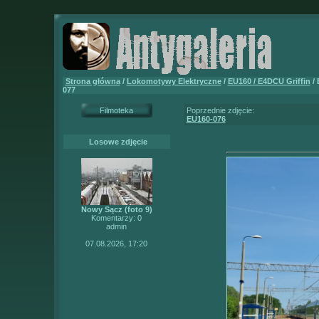
Strona główna
/
Lokomotywy Elektryczne
/
EU160 / E4DCU Griffin
/ 
077
Filmoteka
Poprzednie zdjęcie:
EU160-076
Losowe zdjęcie
Nowy Sącz (foto 9)
Komentarzy: 0
admin
07.08.2026, 17:20