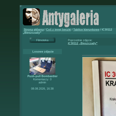
Strona główna
/
Coś z innej beczki
/
Tablice kierunkowe
/ IC30112
„Bieszczady”
Filmoteka
Poprzednie zdjęcie:
IC30112 „Bieszczady”
Losowe zdjęcie
Push-pull Bombardier
Komentarzy: 0
admin
08.08.2026, 16:38