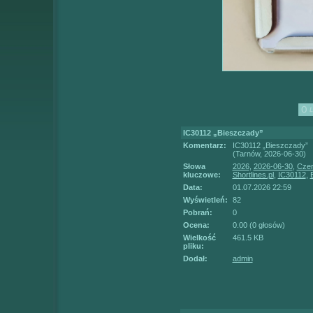
IC30112 „Bieszczady”
Komentarz:
IC30112 „Bieszczady”
(Tarnów, 2026-06-30)
Słowa
2026
,
2026-06-30
,
Czer
kluczowe:
Shortlines.pl
,
IC30112
,
Data:
01.07.2026 22:59
Wyświetleń:
82
Pobrań:
0
Ocena:
0.00 (0 głosów)
Wielkość
461.5 KB
pliku:
Dodał:
admin