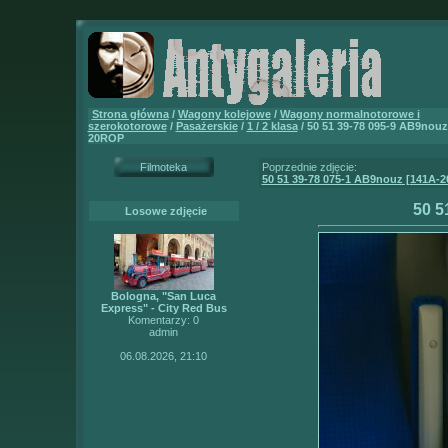
Strona główna
/
Wagony kolejowe
/
Wagony normalnotorowe i
szerokotorowe
/
Pasażerskie
/
1 / 2 klasa
/ 50 51 39-78 095-9 AB9nouz
20ROP
Filmoteka
Poprzednie zdjęcie:
50 51 39-78 075-1 AB9nouz [141A-
50 5
Losowe zdjęcie
Bologna, "San Luca
Express" - City Red Bus
Komentarzy: 0
admin
06.08.2026, 21:10