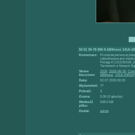
50 51 39-78 095-9 AB9nouz 141A-
Komentarz:
Przedział pierwszej kl
zabudowana jest indukc
Pociąg IC1312/30100 „M
Tarnowem a Nowym Sąc
Słowa
2026
,
2026-06-30
,
Czer
kluczowe:
AB9nouz
,
141A-20ROP
Data:
02.07.2026 00:20
Wyświetleń:
77
Pobrań:
3
Ocena:
0.00 (0 głosów)
Wielkość
638.0 KB
pliku:
Dodał:
admin