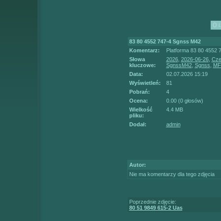
83 80 4552 747-4 Sgnss M42
Komentarz:
Platforma 83 80 4552 
Słowa
2026
,
2026-06-26
,
Cze
kluczowe:
SgnssM42
,
Sgnss
,
MF
Data:
02.07.2026 15:19
Wyświetleń:
81
Pobrań:
4
Ocena:
0.00 (0 głosów)
Wielkość
4.4 MB
pliku:
Dodał:
admin
Autor:
Nie ma komentarzy dla tego zdjęcia
Poprzednie zdjęcie:
80 51 9849 615-2 Uas