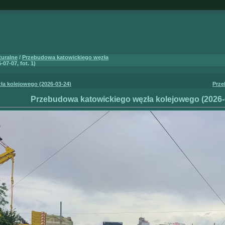
turalne
/
Przebudowa katowickiego węzła
7-07, fot. 1)
a kolejowego (2026-03-24)
Prze
Przebudowa katowickiego węzła kolejowego (2026-07