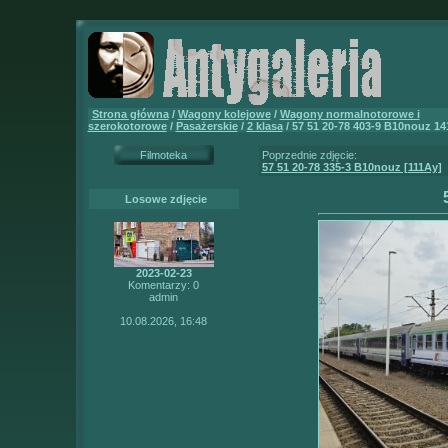
Strona główna
/
Wagony kolejowe
/
Wagony normalnotorowe i
szerokotorowe
/
Pasażerskie
/
2 klasa
/ 57 51 20-78 403-9 B10nouz 1
Filmoteka
Poprzednie zdjęcie:
57 51 20-78 335-3 B10nouz [111Ay]
Losowe zdjęcie
2023-02-23
Komentarzy: 0
admin
10.08.2026, 16:48