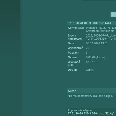
57 51 20-78 403-9 B10nouz 141A
Komentarz:
Wagon 57 51 20-78 403-
Kołobrzeg/Świnoujście 
Słowa
2026
,
2026-07-07
,
Lipie
kluczowe:
TLK84190/83194
,
TLK8
Data:
08.07.2026 13:51
Wyświetleń:
79
Pobrań:
3
Ocena:
0.00 (0 głosów)
Wielkość
877.7 KB
pliku:
Dodał:
admin
Autor:
Nie ma komentarzy dla tego zdjęcia
Poprzednie zdjęcie:
57 51 20-78 335-3 B10nouz [111Ay]