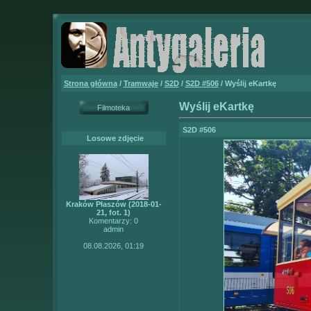
Strona główna
/
Tramwaje
/
S2D
/
S2D #506
/ Wyślij eKartkę
Wyślij eKartkę
Filmoteka
S2D #506
Losowe zdjęcie
Kraków Płaszów (2018-01-
21, fot. 1)
Komentarzy: 0
admin
08.08.2026, 01:19