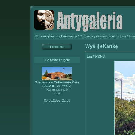
Strona główna
/
Parowozy
/
Parowozy wąskotorowe
/
Las
/
Las
Wyślij eKartkę
Filmoteka
Las49-3348
Losowe zdjęcie
Wirownia – Cukrownia Żnin
(2022-07-21, fot. 2)
Komentarzy: 0
admin
06.08.2026, 22:08