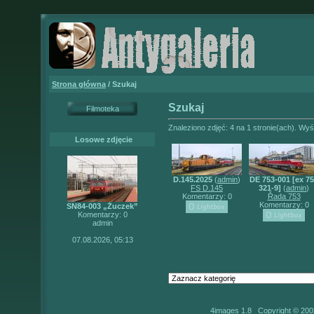
Strona główna
/ Szukaj
Szukaj
Filmoteka
Znaleziono zdjęć: 4 na 1 stronie(ach). Wyśw
Losowe zdjęcie
D.145.2025
(
admin
)
DE 753-001 [ex 7
FS D.145
321-9]
(
admin
)
Komentarzy: 0
Řada 753
Komentarzy: 0
SN84-003 „Żuczek”
Komentarzy: 0
admin
07.08.2026, 05:13
4images 1.8 Copyright © 200