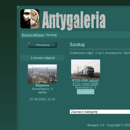
Strona główna
/ Szukaj
Szukaj
Filmoteka
Znaleziono zdjęć: 1 na 1 stronie(ach). Wyśw
Losowe zdjęcie
ET22-1159
(
admin
)
ET22 (1000-1184)
Węglewo
Komentarzy: 0
Komentarzy: 0
admin
07.08.2026, 12:34
4images 1.8 Copyright © 200