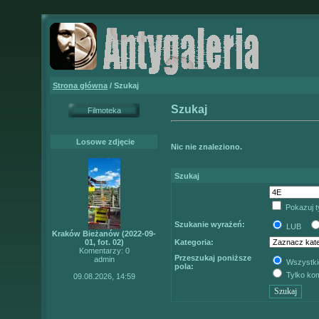
Strona główna
/ Szukaj
Szukaj
Filmoteka
Losowe zdjęcie
Nic nie znaleziono.
Szukaj
Pokazuj t
Szukanie wyrażeń:
LUB
Kraków Bieżanów (2022-09-
01, fot. 02)
Kategoria:
Komentarzy: 0
Przeszukaj poniższe
admin
Wszystki
pola:
Tylko ko
09.08.2026, 14:59