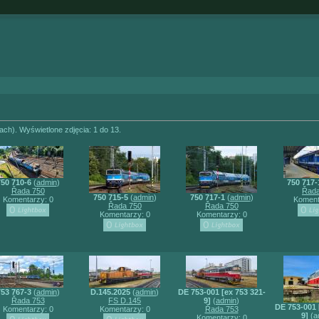
(ach). Wyświetlone zdjęcia: 1 do 13.
50 710-6
(
admin
)
750 717-
Řada 750
Řada
750 715-5
(
admin
)
750 717-1
(
admin
)
Komentarzy: 0
Koment
Řada 750
Řada 750
Komentarzy: 0
Komentarzy: 0
53 767-3
(
admin
)
D.145.2025
(
admin
)
DE 753-001 [ex 753 321-
Řada 753
FS D.145
9]
(
admin
)
DE 753-001 
Komentarzy: 0
Komentarzy: 0
Řada 753
9]
(
a
Komentarzy: 0