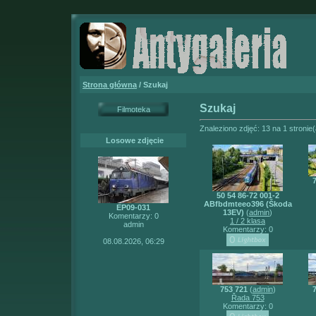
Strona główna
/ Szukaj
Szukaj
Filmoteka
Znaleziono zdjęć: 13 na 1 stronie
Losowe zdjęcie
7
50 54 86-72 001-2
ABfbdmteeo396 (Škoda
EP09-031
13EV)
(
admin
)
Komentarzy: 0
1 / 2 klasa
admin
Komentarzy: 0
08.08.2026, 06:29
753 721
(
admin
)
7
Řada 753
Komentarzy: 0