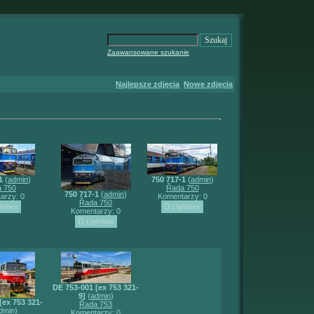
Zaawansowane szukanie
Najlepsze zdjęcia
Nowe zdjęcia
1
(
admin
)
750 717-1
(
admin
)
 750
Řada 750
750 717-1
(
admin
)
arzy: 0
Komentarzy: 0
Řada 750
Komentarzy: 0
DE 753-001 [ex 753 321-
9]
(
admin
)
[ex 753 321-
Řada 753
dmin
)
Komentarzy: 0