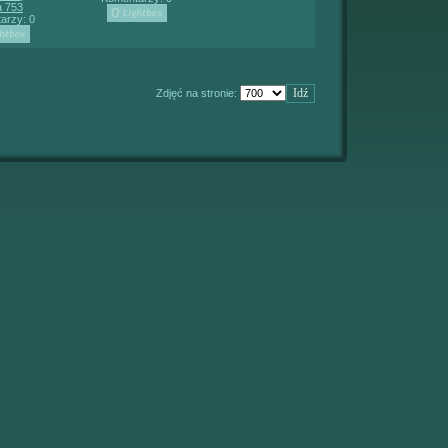
 753
arzy: 0
Zdjęć na stronie: