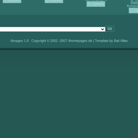
Řada
Koment
4images 1.8 Copyright © 2002 -2007
4homepages.de
| Template by
Bali Villas