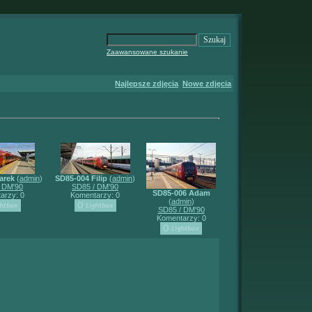
Zaawansowane szukanie
Najlepsze zdjęcia
Nowe zdjęcia
arek
(
admin
)
SD85-004 Filip
(
admin
)
 DM'90
SD85 / DM'90
SD85-006 Adam
arzy: 0
Komentarzy: 0
(
admin
)
SD85 / DM'90
Komentarzy: 0