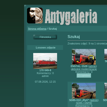
Strona główna
/ Szukaj
Szukaj
Filmoteka
Znaleziono zdjęć: 9 na 1 stronie(a
Losowe zdjęcie
S
EN57AL-1528
(
admin
)
głębokie modernizacje
170 049-8
Komentarzy: 0
Komentarzy: 0
admin
07.08.2026, 12:15
SD85-010 „Ryś”
(
admin
)
SD
SD85 / DM'90
Komentarzy: 0