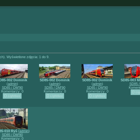
ch). Wyświetlone zdjęcia: 1 do 9.
D85-002 Dominik
SD85-002 Dominik
SD85-002 Dominik
SD85-003 M
(
admin
)
(
admin
)
(
admin
)
SD85 /
SD85 / DM'90
SD85 / DM'90
SD85 / DM'90
Koment
Komentarzy: 0
Komentarzy: 0
Komentarzy: 0
85-010 Ryś
(
admin
)
SD85 / DM'90
Komentarzy: 0