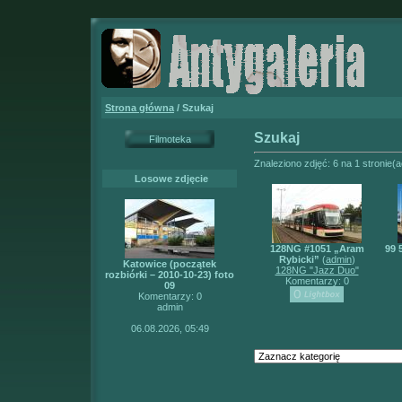
Strona główna
/ Szukaj
Szukaj
Filmoteka
Znaleziono zdjęć: 6 na 1 stronie(a
Losowe zdjęcie
128NG #1051 „Aram
99 
Rybicki”
(
admin
)
Katowice (początek
128NG "Jazz Duo"
rozbiórki – 2010-10-23) foto
Komentarzy: 0
09
Komentarzy: 0
admin
06.08.2026, 05:49