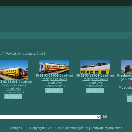
ch). Wyświetlone zdjęcia: 1 do 6.
99 51 93 63 001-0
(
admin
)
99 51 93 63 001-0
(
admin
)
Przebudow
Pociągi sieciowe i
Pociągi sieciowe i
(2027-0
51 93 63 001-0
(
admin
)
ratunkowe
ratunkowe
now
Pociągi sieciowe i
Komentarzy: 0
Komentarzy: 0
Przebudo
ratunkowe
Komentarzy: 0
Kome
4images 1.8 Copyright © 2002 -2007
4homepages.de
| Template by
Bali Villas