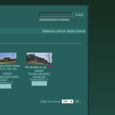
Zaawansowane szukanie
Najlepsze zdjęcia
Nowe zdjęcia
a stacji Jasło
nowe
PS-00.M/b nr 16
7-17, fot. 01)
(
admin
)
e
(
admin
)
Pociągi sieciowe i
wa stacji Jasło
ratunkowe
[2026]
Komentarzy: 0
ntarzy: 0
Zdjęć na stronie: