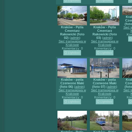
Kra
Cze
(foto
Kraków - Pętla
Kraków - Pętla
Sieć 
Cmentarz
Cmentarz
Rakowicki (foto
Rakowicki (foto
Kom
02)
(
admin
)
03)
(
admin
)
Sieć tramwajowa w
Sieć tramwajowa w
Krakowie
Krakowie
Komentarzy: 0
Komentarzy: 0
Kraków - pętla
Kraków - pętla
Kra
Czerwone Maki
Czerwone Maki
Cze
(foto 06)
(
admin
)
(foto 07)
(
admin
)
(foto
Sieć tramwajowa w
Sieć tramwajowa w
Sieć 
Krakowie
Krakowie
Komentarzy: 0
Komentarzy: 0
Kom