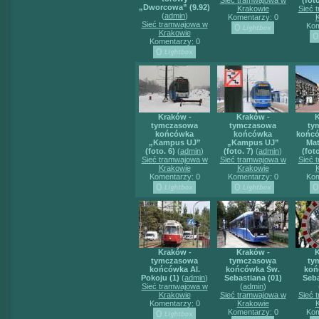
Sieć tramwajowa w
(foto
„Dworcowa” (9.92)
Krakowie
Sieć 
(
admin
)
Komentarzy: 0
Sieć tramwajowa w
Kom
Krakowie
Komentarzy: 0
Kraków -
Kraków -
K
tymczasowa
tymczasowa
ty
końcówka
końcówka
końc
„Kampus UJ”
„Kampus UJ”
Ma
(foto. 6)
(
admin
)
(foto. 7)
(
admin
)
(foto
Sieć tramwajowa w
Sieć tramwajowa w
Sieć 
Krakowie
Krakowie
Komentarzy: 0
Komentarzy: 0
Kom
Kraków -
Kraków -
K
tymczasowa
tymczasowa
ty
końcówka Al.
końcówka Św.
koń
Pokoju (1)
(
admin
)
Sebastiana (01)
Seba
Sieć tramwajowa w
(
admin
)
Krakowie
Sieć tramwajowa w
Sieć 
Komentarzy: 0
Krakowie
Komentarzy: 0
Kom