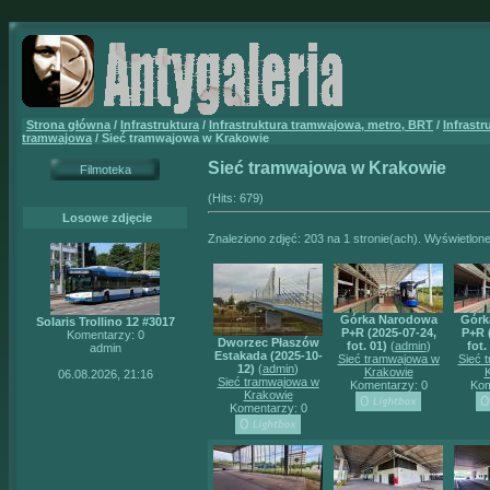
Strona główna
/
Infrastruktura
/
Infrastruktura tramwajowa, metro, BRT
/
Infrastr
tramwajowa
/ Sieć tramwajowa w Krakowie
Sieć tramwajowa w Krakowie
Filmoteka
(Hits: 679)
Losowe zdjęcie
Znaleziono zdjęć: 203 na 1 stronie(ach). Wyświetlone
Górka Narodowa
Górk
Solaris Trollino 12 #3017
P+R (2025-07-24,
P+R 
Komentarzy: 0
Dworzec Płaszów
fot. 01)
(
admin
)
fot.
admin
Estakada (2025-10-
Sieć tramwajowa w
Sieć 
12)
(
admin
)
Krakowie
06.08.2026, 21:16
Sieć tramwajowa w
Komentarzy: 0
Kom
Krakowie
Komentarzy: 0