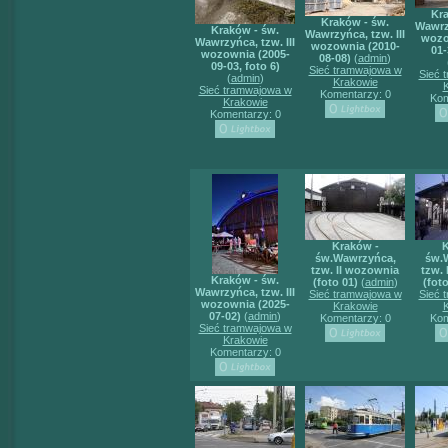
Kra
Kraków - św.
Wawrzy
Kraków - św.
Wawrzyńca, tzw. III
wozo
Wawrzyńca, tzw. III
wozownia (2010-
01-
wozownia (2005-
08-08)
(
admin
)
09-03, foto 6)
Sieć tramwajowa w
Sieć 
(
admin
)
Krakowie
Sieć tramwajowa w
Komentarzy: 0
Kom
Krakowie
Komentarzy: 0
Kraków -
K
św.Wawrzyńca,
św.
tzw. II wozownia
tzw.
Kraków - św.
(foto 01)
(
admin
)
(foto
Wawrzyńca, tzw. III
Sieć tramwajowa w
Sieć 
wozownia (2025-
Krakowie
07-02)
(
admin
)
Komentarzy: 0
Kom
Sieć tramwajowa w
Krakowie
Komentarzy: 0