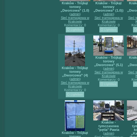
Kraków - Trójkąt
Kraków - Trójkąt
Krak
torowy
torowy
„Dworcowa” (1.0)
„Dworcowa” (1.0))
„Dwor
(
admin
)
(
admin
)
Sieć tramwajowa w
Sieć tramwajowa w
Sieć 
Krakowie
Krakowie
Komentarzy: 0
Komentarzy: 0
Kom
Kraków - Trójkąt
Krak
torowy
„Dworcowa” (5.1)
„Dwor
Kraków - Trójkąt
(
admin
)
torowy
Sieć tramwajowa w
Sieć 
„Dworcowa” (4)
Krakowie
(
admin
)
Komentarzy: 0
Kom
Sieć tramwajowa w
Krakowie
Komentarzy: 0
Kraków -
K
tymczasowa
ty
"pętla" Pawia
k
Kraków - Trójkąt
(
admin
)
„K
torowy