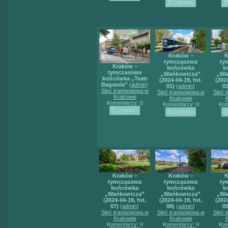
Kraków –
K
tymczasowa
ty
Kraków –
końcówka
k
tymczasowa
„Wańkowicza”
„Wa
końcówka „Teatr
(2024-04-19, fot.
(2024
Bagatela”
(
admin
)
01)
(
admin
)
02
Sieć tramwajowa w
Sieć tramwajowa w
Sieć 
Krakowie
Krakowie
Komentarzy: 0
Komentarzy: 0
Kom
Kraków –
Kraków –
K
tymczasowa
tymczasowa
ty
końcówka
końcówka
k
„Wańkowicza”
„Wańkowicza”
„Wa
(2024-04-19, fot.
(2024-04-19, fot.
(2024
07)
(
admin
)
08)
(
admin
)
09
Sieć tramwajowa w
Sieć tramwajowa w
Sieć 
Krakowie
Krakowie
Komentarzy: 0
Komentarzy: 0
Kom