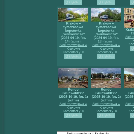
Kraków –
Kraków –
tymczasowa
tymczasowa
Krakó
końcówka
końcówka
19
„Wańkowicza”
„Wańkowicza”
Sieć 
(2024-04-19, fot.
(2024-04-19, fot.
14)
(
admin
)
15)
(
admin
)
Kom
Sieć tramwajowa w
Sieć tramwajowa w
Krakowie
Krakowie
Komentarzy: 0
Komentarzy: 0
Rondo
Rondo
Grunwaldzkie
Grunwaldzkie
Gru
(2025-10-19, fot. 1)
(2025-10-19, fot. 2)
(2025-
(
admin
)
(
admin
)
Sieć tramwajowa w
Sieć tramwajowa w
Sieć 
Krakowie
Krakowie
Komentarzy: 0
Komentarzy: 0
Kom