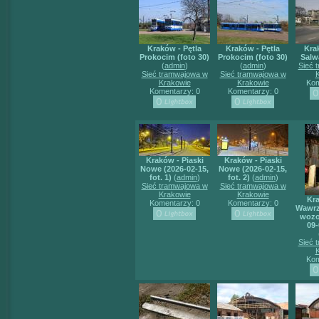
Kraków - Pętla
Kraków - Pętla
Kra
Prokocim (foto 30)
Prokocim (foto 30)
Salw
(
admin
)
(
admin
)
Sieć 
Sieć tramwajowa w
Sieć tramwajowa w
Krakowie
Krakowie
Kom
Komentarzy: 0
Komentarzy: 0
Kraków - Piaski
Kraków - Piaski
Nowe (2026-02-15,
Nowe (2026-02-15,
fot. 1)
(
admin
)
fot. 2)
(
admin
)
Sieć tramwajowa w
Sieć tramwajowa w
Krakowie
Krakowie
Kra
Komentarzy: 0
Komentarzy: 0
Wawrzy
wozo
09-
Sieć 
Kom