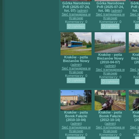
Górka Narodowa
Górka Narodowa
Górk
P+R (2025-07-24,
P+R (2025-07-24,
P+R 
fot. 07)
(
admin
)
fot. 08)
(
admin
)
fot.
Sieć tramwajowa w
Sieć tramwajowa w
Sieć 
Krakowie
Krakowie
Komentarzy: 0
Komentarzy: 0
Kom
Kraków - pętla
Kra
Kraków - pętla
Bieżanów Nowy
Bie
Bieżanów Nowy
(2010-04-07)
(2
(
admin
)
(
admin
)
Sieć tramwajowa w
Sieć tramwajowa w
Sieć 
Krakowie
Krakowie
Komentarzy: 0
Komentarzy: 0
Kom
Kraków - pętla
Kraków - pętla
Kra
Borek Fałęcki
Borek Fałęcki
Bor
(2010-10-04)
(2012-10-14)
(2
(
admin
)
(
admin
)
Sieć tramwajowa w
Sieć tramwajowa w
Sieć 
Krakowie
Krakowie
Komentarzy: 0
Komentarzy: 0
Kom