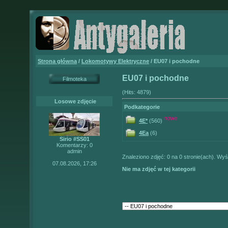
Strona główna
/
Lokomotywy Elektryczne
/ EU07 i pochodne
EU07 i pochodne
Filmoteka
(Hits: 4879)
Losowe zdjęcie
Podkategorie
nowe
4E*
(560)
4Ea
(6)
Sirio #SS01
Komentarzy: 0
admin
Znaleziono zdjęć: 0 na 0 stronie(ach). Wyśw
07.08.2026, 17:26
Nie ma zdjęć w tej kategorii