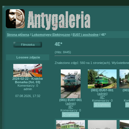
Strona główna
/
Lokomotywy Elektryczne
/
EU07 i pochodne
/ 4E*
4E*
Filmoteka
(Hits: 8445)
Losowe zdjęcie
Znaleziono zdjęć: 560 na 1 stronie(ach). Wyświetlone
2024-02-22 - Kraków
Bonarka (fot. 03)
Komentarzy: 0
admin
(001) EU07-001
(00
(
admin
)
07.08.2026, 17:32
4E*
(001) EU07-001
Komentarzy: 0
Kom
(
admin
)
4E*
Komentarzy: 0