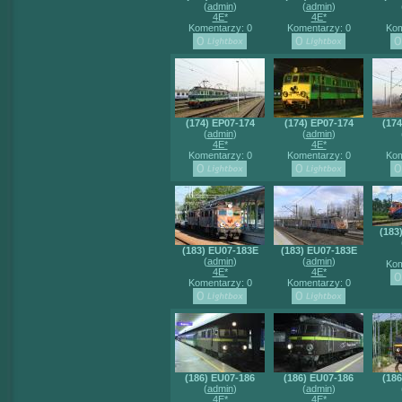
(
admin
)
(
admin
)
4E*
4E*
Komentarzy: 0
Komentarzy: 0
Kom
(174) EP07-174
(174) EP07-174
(17
(
admin
)
(
admin
)
4E*
4E*
Komentarzy: 0
Komentarzy: 0
Kom
(183
(183) EU07-183E
(183) EU07-183E
(
admin
)
(
admin
)
Kom
4E*
4E*
Komentarzy: 0
Komentarzy: 0
(186) EU07-186
(186) EU07-186
(18
(
admin
)
(
admin
)
4E*
4E*