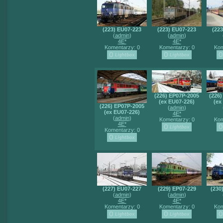
(223) EU07-223
(223) EU07-223
(22
(
admin
)
(
admin
)
4E*
4E*
Komentarzy: 0
Komentarzy: 0
Kom
(226) EP07P-2005
(226
(ex EU07-226)
(ex
(226) EP07P-2005
(
admin
)
(ex EU07-226)
4E*
(
admin
)
Komentarzy: 0
Kom
4E*
Komentarzy: 0
(227) EU07-227
(229) EP07-229
(230
(
admin
)
(
admin
)
4E*
4E*
Komentarzy: 0
Komentarzy: 0
Kom