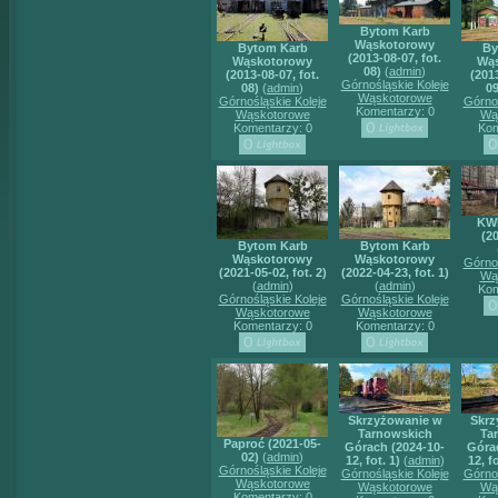
Bytom Karb
Wąskotorowy
Bytom Karb
By
(2013-08-07, fot.
Wąskotorowy
Wą
08)
(
admin
)
(2013-08-07, fot.
(2013
Górnośląskie Koleje
08)
(
admin
)
09
Wąskotorowe
Górnośląskie Koleje
Górnoś
Komentarzy: 0
Wąskotorowe
Wą
Komentarzy: 0
Kom
KW
(2
Bytom Karb
Bytom Karb
Wąskotorowy
Wąskotorowy
Górnoś
(2021-05-02, fot. 2)
(2022-04-23, fot. 1)
Wą
(
admin
)
(
admin
)
Kom
Górnośląskie Koleje
Górnośląskie Koleje
Wąskotorowe
Wąskotorowe
Komentarzy: 0
Komentarzy: 0
Skrzyżowanie w
Skrz
Tarnowskich
Ta
Paproć (2021-05-
Górach (2024-10-
Góra
02)
(
admin
)
12, fot. 1)
(
admin
)
12, fo
Górnośląskie Koleje
Górnośląskie Koleje
Górnoś
Wąskotorowe
Wąskotorowe
Wą
Komentarzy: 0