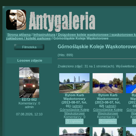
Strona główna
/
Infrastruktura
/
Dojazdowe koleje wąskotorowe i wąskotorowe k
zakładowe / kolejki parkowe
/ Górnośląskie Koleje Wąskotorowe
Górnośląskie Koleje Wąskotorow
Filmoteka
(Hits: 899)
Losowe zdjęcie
Znaleziono zdjęć: 31 na 1 stronie(ach). Wyświetlone z
Bytom Karb
Bytom Karb
By
Wąskotorowy
Wąskotorowy
Wą
ED72-002
(2013-08-07, fot.
(2013-08-07, fot.
(2013
Komentarzy: 0
01)
(
admin
)
02)
(
admin
)
03
admin
Górnośląskie Koleje
Górnośląskie Koleje
Górnoś
Wąskotorowe
Wąskotorowe
Wą
07.08.2026, 12:10
Komentarzy: 0
Komentarzy: 0
Kom