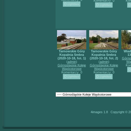
Komentarzy: 0
Kom
Tarnowskie Góry
Tarnowskie Góry
Wiad
Kopalnia Srebra
Kopalnia Srebra
13
(2020-10-18, fot. 1)
(2020-10-18, fot. 2)
Górnoś
(
admin
)
(
admin
)
Wą
Górnośląskie Koleje
Górnośląskie Koleje
Kom
Wąskotorowe
Wąskotorowe
Komentarzy: 0
Komentarzy: 0
4images 1.8 Copyright © 2