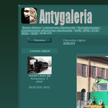
Strona główna
/
Lokomotywy Dieslowskie
/
Normalnotorowe i
szerokotorowe lokomotywy dieslowskie
/
SU45 / SP45 / ST45 /
301Dc
/
SU45
/ SU45-079
Filmoteka
Poprzednie zdjęcie:
SU45-070
Losowe zdjęcie
TKh49-1 (foto 26)
Komentarzy: 0
admin
08.08.2026, 04:01