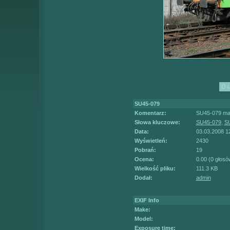
SU45-079
Komentarz:
SU45-079 man
Słowa kluczowe:
SU45-079
,
S
Data:
03.03.2008 1
Wyświetleń:
2430
Pobrań:
19
Ocena:
0.00 (0 głosó
Wielkość pliku:
111.3 KB
Dodał:
admin
EXIF Info
Make:
Model:
Exposure time: