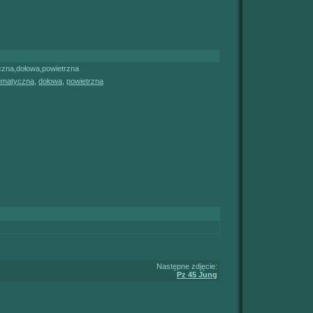
zna,dołowa,powietrzna
umatyczna
,
dołowa
,
powietrzna
Następne zdjęcie:
Pz 45 Jung