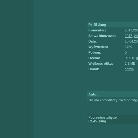
Pz 45 Jung
Komentarz:
2017,20
Słowa kluczowe:
2017
,
20
Data:
10.04.20
Wyświetleń:
2759
Pobrań:
0
Ocena:
0.00 (0 
Wielkość pliku:
2.9 MB
Dodał:
admin
Autor:
Nie ma komentarzy dla tego zdję
Poprzednie zdjęcie:
Pz 45 Jung