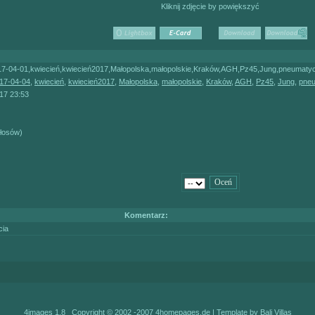
Kliknij zdjęcie by powiększyć
17-04-01,kwiecień,kwiecień2017,Małopolska,małopolskie,Kraków,AGH,Pz45,Jung,pneumatyc
17-04-04
,
kwiecień
,
kwiecień2017
,
Małopolska
,
małopolskie
,
Kraków
,
AGH
,
Pz45
,
Jung
,
pne
17 23:53
głosów)
Komentarz:
cia
4images 1.8 Copyright © 2002 -2007
4homepages.de
| Template by
Bali Villas