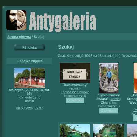
Strona główna
/ Szukaj
Szukaj
Filmoteka
Znaleziono zdjęć: 9016 na 13 stronie(ach). Wyświetlo
Losowe zdjęcie
"Transwersalny"
(
admin
)
Malczyce (2023-05-14, fot.
Tablice kierunkowe
06)
"Tylko Koniec
„Ba
Komentarzy: 0
Komentarzy: 0
Świata"
(
admin
)
Stron
admin
Zbieranina
Węgr
Komentarzy: 0
09.08.2026, 02:37
Pi
Kom