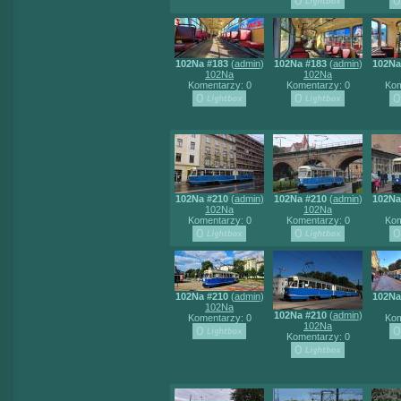
102Na #183
(
admin
)
102Na #183
(
admin
)
102Na
102Na
102Na
Komentarzy: 0
Komentarzy: 0
Kom
102Na #210
(
admin
)
102Na #210
(
admin
)
102Na
102Na
102Na
Komentarzy: 0
Komentarzy: 0
Kom
102Na #210
(
admin
)
102Na
102Na
102Na #210
(
admin
)
Komentarzy: 0
Kom
102Na
Komentarzy: 0