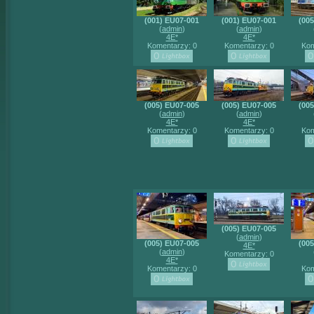
(001) EU07-001
(001) EU07-001
(00
(
admin
)
(
admin
)
4E*
4E*
Komentarzy: 0
Komentarzy: 0
Kom
(005) EU07-005
(005) EU07-005
(00
(
admin
)
(
admin
)
4E*
4E*
Komentarzy: 0
Komentarzy: 0
Kom
(005) EU07-005
(
admin
)
(005) EU07-005
(00
4E*
(
admin
)
Komentarzy: 0
4E*
Komentarzy: 0
Kom