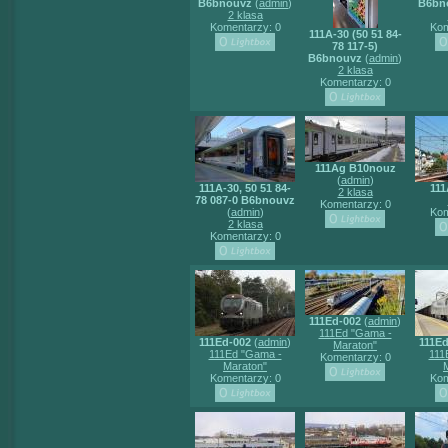
B6bnouvz
(
admin
)
B6bn
2 klasa
Komentarzy: 0
Kom
111A-30 (50 51 84-
78 117-5)
B6bnouvz
(
admin
)
2 klasa
Komentarzy: 0
111Ag B10nouz
(
admin
)
111A-30, 50 51 84-
11
2 klasa
78 087-0 B6bnouvz
Komentarzy: 0
(
admin
)
Kom
2 klasa
Komentarzy: 0
111Ed-002
(
admin
)
111Ed "Gama -
111Ed-002
(
admin
)
111Ed
Maraton"
111Ed "Gama -
111
Komentarzy: 0
Maraton"
Komentarzy: 0
Kom