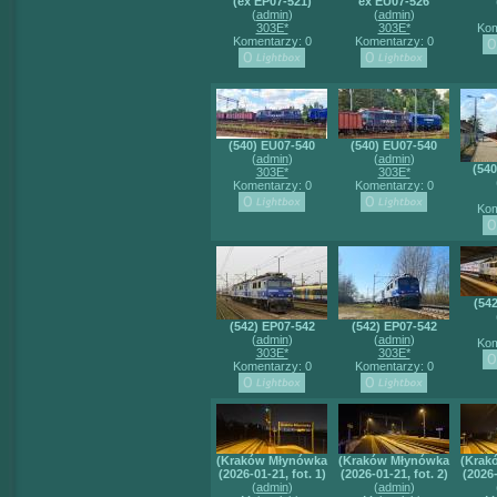
(ex EP07-521)
ex EU07-526
(
admin
)
(
admin
)
303E*
303E*
Kom
Komentarzy: 0
Komentarzy: 0
(540) EU07-540
(540) EU07-540
(
admin
)
(
admin
)
(54
303E*
303E*
Komentarzy: 0
Komentarzy: 0
Kom
(54
(542) EP07-542
(542) EP07-542
(
admin
)
(
admin
)
Kom
303E*
303E*
Komentarzy: 0
Komentarzy: 0
(Kraków Młynówka
(Kraków Młynówka
(Krak
(2026-01-21, fot. 1)
(2026-01-21, fot. 2)
(2026-
(
admin
)
(
admin
)