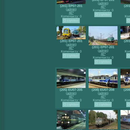
(
admin
)
(201) EP07-201
(20
4E*
(
admin
)
Komentarzy: 0
4E*
Komentarzy: 0
Kom
(201) EP07-201
(20
(
admin
)
(201) EP07-201
4E*
(
admin
)
Komentarzy: 0
Kom
4E*
Komentarzy: 0
(205) EU07-205
(208) EU07-208
(20
(
admin
)
(
admin
)
4E*
4E*
Komentarzy: 0
Komentarzy: 0
Kom