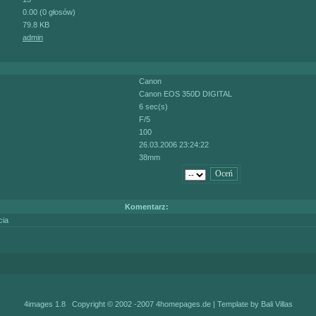
0.00 (0 głosów)
79.8 KB
admin
Canon
Canon EOS 350D DIGITAL
6 sec(s)
F/5
100
26.03.2006 23:24:22
38mm
Komentarz:
cia
4images 1.8 Copyright © 2002 -2007
4homepages.de
| Template by
Bali Villas