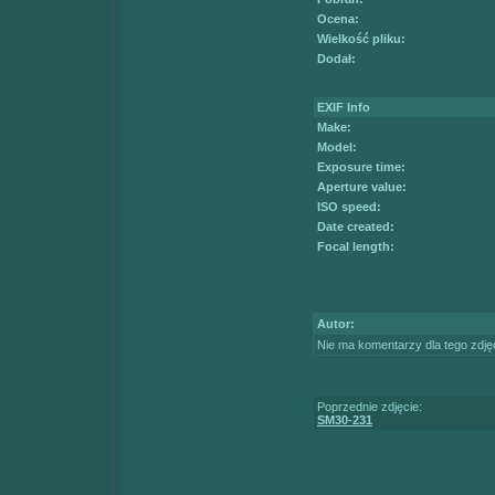
Ocena:
Wielkość pliku:
Dodał:
EXIF Info
Make:
Model:
Exposure time:
Aperture value:
ISO speed:
Date created:
Focal length:
Autor:
Nie ma komentarzy dla tego zdję
Poprzednie zdjęcie:
SM30-231