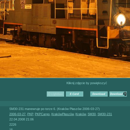
Kliknij zdjęcie by powiększyć
SM30-231 manewruje po torze 6. (Kraków Płaszów 2006-03-27)
2006-03-27
,
PKP
,
PKPCargo
,
KrakówPłaszów
,
Kraków
,
SM30
,
SM30-231
22.04.2008 21:06
2226
15