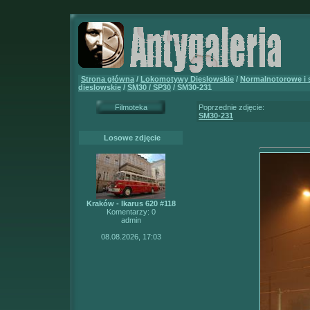
Strona główna
/
Lokomotywy Dieslowskie
/
Normalnotorowe i
dieslowskie
/
SM30 / SP30
/ SM30-231
Filmoteka
Poprzednie zdjęcie:
SM30-231
Losowe zdjęcie
Kraków - Ikarus 620 #118
Komentarzy: 0
admin
08.08.2026, 17:03