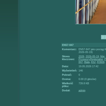
EN57-847
Komentarz:
EN57-847 jako pociąg K
2026-05-19)
Słowa
2026
,
2026-05-19
,
Maj
,
kluczowe:
PrzewozyRegionalne
,
P
847
,
Biała
,
K52
,
R3606
Data:
19.05.2026 17:42
Wyświetleń:
146
Pobrań:
0
Ocena:
0.00 (0 głosów)
Wielkość
739.8 KB
pliku:
Dodał:
admin