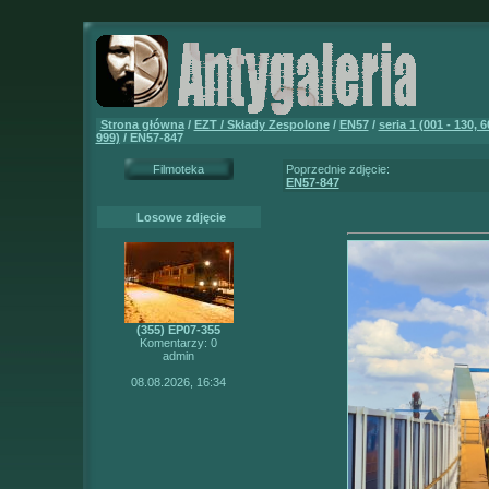
Strona główna
/
EZT / Składy Zespolone
/
EN57
/
seria 1 (001 - 130, 6
999)
/ EN57-847
Filmoteka
Poprzednie zdjęcie:
EN57-847
Losowe zdjęcie
(355) EP07-355
Komentarzy: 0
admin
08.08.2026, 16:34