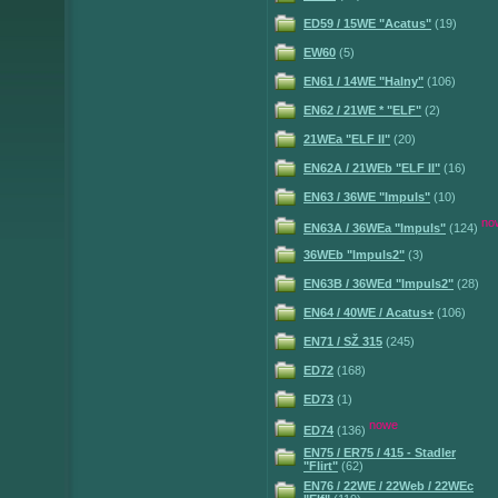
ED59 / 15WE "Acatus"
(19)
EW60
(5)
EN61 / 14WE "Halny"
(106)
EN62 / 21WE * "ELF"
(2)
21WEa "ELF II"
(20)
EN62A / 21WEb "ELF II"
(16)
EN63 / 36WE "Impuls"
(10)
no
EN63A / 36WEa "Impuls"
(124)
36WEb "Impuls2"
(3)
EN63B / 36WEd "Impuls2"
(28)
EN64 / 40WE / Acatus+
(106)
EN71 / SŽ 315
(245)
ED72
(168)
ED73
(1)
nowe
ED74
(136)
EN75 / ER75 / 415 - Stadler
"Flirt"
(62)
EN76 / 22WE / 22Web / 22WEc