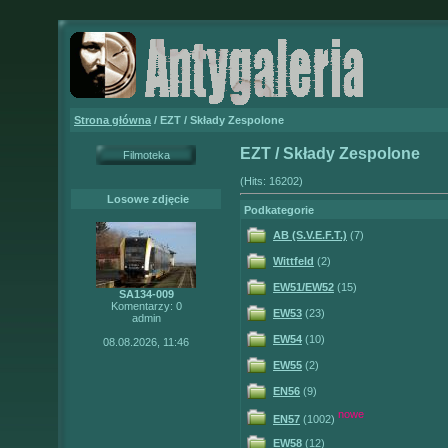
Strona główna
/ EZT / Składy Zespolone
EZT / Składy Zespolone
Filmoteka
(Hits: 16202)
Losowe zdjęcie
Podkategorie
AB (S.V.E.F.T.)
(7)
Wittfeld
(2)
EW51/EW52
(15)
SA134-009
Komentarzy: 0
EW53
(23)
admin
EW54
(10)
08.08.2026, 11:46
EW55
(2)
EN56
(9)
nowe
EN57
(1002)
EW58
(12)