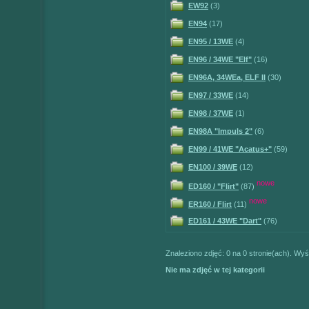
EW92
(3)
EN94
(17)
EN95 / 13WE
(4)
EN96 / 34WE "Elf"
(16)
EN96A, 34WEa, ELF II
(30)
EN97 / 33WE
(14)
EN98 / 37WE
(1)
EN98A "Impuls 2"
(6)
EN99 / 41WE "Acatus+"
(59)
EN100 / 39WE
(12)
nowe
ED160 / "Flirt"
(87)
nowe
ER160 / Flirt
(11)
ED161 / 43WE "Dart"
(76)
Znaleziono zdjęć: 0 na 0 stronie(ach). Wyśw
Nie ma zdjęć w tej kategorii