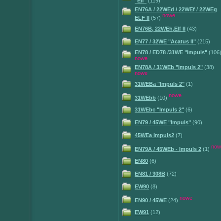
"Elf"
(119)
EN76A / 22WEd / 22WEf / 22WEg
nowe
ELF II
(57)
EN76B, 22WEh,Elf II
(43)
EN77 / 32WE "Acatus II"
(215)
EN78 / ED78 /31WE "Impuls"
(106
nowe
EN78A / 31WEb "Impuls 2"
(38)
nowe
31WEBa "Impuls 2"
(1)
nowe
31WEbb
(10)
31WEbc "Impuls 2"
(6)
EN79 / 45WE "Impuls"
(90)
45WEa Impuls2
(7)
now
EN79A / 45WEb - Impuls 2
(1)
EN80
(6)
EN81 / 308B
(72)
EW90
(8)
nowe
EN90 / 45WE
(24)
EW91
(12)