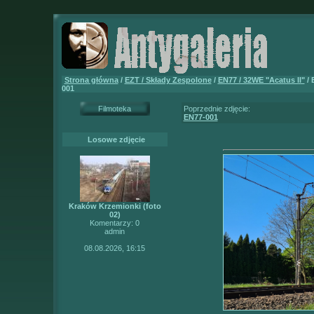
Strona główna
/
EZT / Składy Zespolone
/
EN77 / 32WE "Acatus II"
/ 
001
Filmoteka
Poprzednie zdjęcie:
EN77-001
Losowe zdjęcie
Kraków Krzemionki (foto
02)
Komentarzy: 0
admin
08.08.2026, 16:15