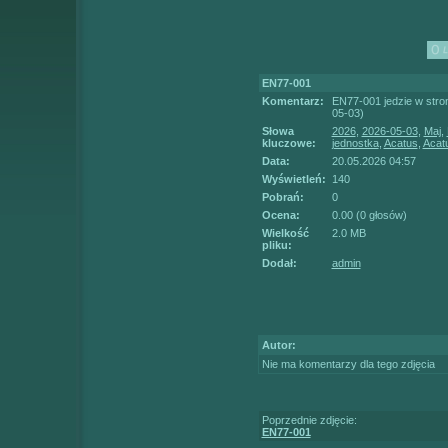
EN77-001
Komentarz:
EN77-001 jedzie w stro
05-03)
Słowa
2026
,
2026-05-03
,
Maj
,
kluczowe:
jednostka
,
Acatus
,
Acatu
Data:
20.05.2026 04:57
Wyświetleń:
140
Pobrań:
0
Ocena:
0.00 (0 głosów)
Wielkość
2.0 MB
pliku:
Dodał:
admin
Autor:
Nie ma komentarzy dla tego zdjęcia
Poprzednie zdjęcie:
EN77-001