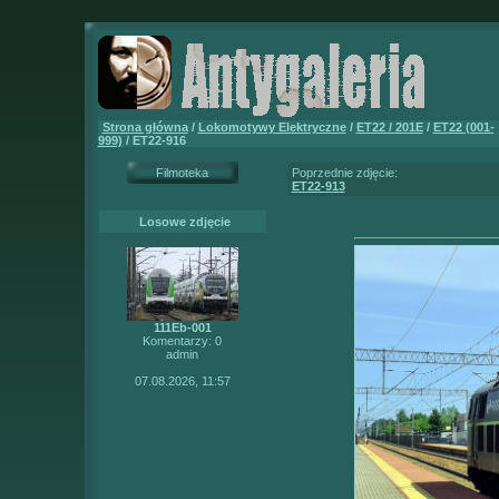
Strona główna
/
Lokomotywy Elektryczne
/
ET22 / 201E
/
ET22 (001-
999)
/ ET22-916
Filmoteka
Poprzednie zdjęcie:
ET22-913
Losowe zdjęcie
111Eb-001
Komentarzy: 0
admin
07.08.2026, 11:57