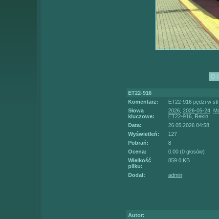
ET22-916
Komentarz:
ET22-916 pędzi w str
Słowa
2026
,
2026-05-24
,
Ma
kluczowe:
ET22-916
,
Rekin
Data:
26.05.2026 04:58
Wyświetleń:
127
Pobrań:
8
Ocena:
0.00 (0 głosów)
Wielkość
859.0 KB
pliku:
Dodał:
admin
Autor: