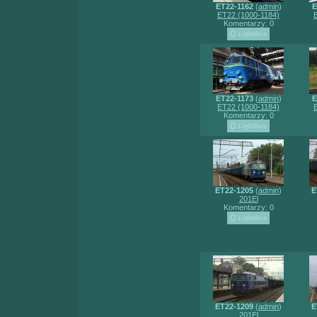
ET22-1162
(
admin
)
E
ET22 (1000-1184)
Komentarzy: 0
ET22-1173
(
admin
)
E
ET22 (1000-1184)
Komentarzy: 0
ET22-1205
(
admin
)
E
201El
Komentarzy: 0
ET22-1209
(
admin
)
E
201El