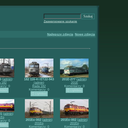
Zaawansowane szukanie
Najlepsze zdjęcia
Nowe zdjęcia
6
(
admin
)
182 116-4 i ET22-943
201E-277
(
admin
)
 182
(
admin
)
201E
arzy: 0
Řada 182
Komentarzy: 0
Komentarzy: 0
01
(
admin
)
1Eo
201Eo-002
(
admin
)
201Eo-002
(
admin
)
arzy: 0
201Eo
201Eo
Komentarzy: 0
Komentarzy: 0