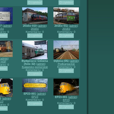
07
(
admin
)
201Eo-010
(
admin
)
201Eo-011
(
admin
)
1Eo
201Eo
201Eo
arzy: 0
Komentarzy: 0
Komentarzy: 0
(
admin
)
Bydgoszcz Główna
Dębica (05)
(
admin
)
/ ASF
(foto 32)
(
admin
)
Podkarpackie
arzy: 0
Kujawsko-pomorskie
Komentarzy: 0
Komentarzy: 0
EP23-001
(
admin
)
EP23
EP23-001
(
admin
)
1
(
admin
)
Komentarzy: 0
EP23
23
Komentarzy: 0
arzy: 0