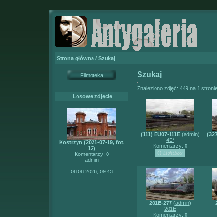
Strona główna
/ Szukaj
Szukaj
Filmoteka
Znaleziono zdjęć: 449 na 1 stroni
Losowe zdjęcie
(111) EU07-111E
(
admin
)
(32
4E*
Kostrzyn (2021-07-19, fot.
Komentarzy: 0
12)
Komentarzy: 0
admin
08.08.2026, 09:43
201E-277
(
admin
)
201E
Komentarzy: 0