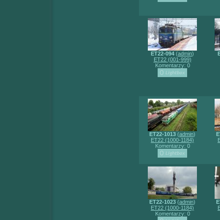
ET22-094
(
admin
)
ET22 (001-999)
Komentarzy: 0
ET22-1013
(
admin
)
E
ET22 (1000-1184)
Komentarzy: 0
ET22-1023
(
admin
)
E
ET22 (1000-1184)
Komentarzy: 0