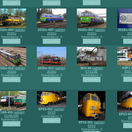
01Eo-004
(
admin
)
201Eo-007
(
admin
)
201Eo-007
(
admin
)
201Eo-0
201Eo
201Eo
201Eo
20
Komentarzy: 0
Komentarzy: 0
Komentarzy: 0
Koment
ASF1
01Eo-012
(
admin
)
201Eo-013
(
admin
)
3E/1-56
(
admin
)
El16 
201Eo
201Eo
ET21/3E
Koment
Komentarzy: 0
Komentarzy: 0
Komentarzy: 0
EP23-001
(
admin
)
E189-455
(
admin
)
EP23
EP23-00
EU45/189
Komentarzy: 0
EP
Komentarzy: 0
Koment
EP23-001
(
admin
)
EP23
Komentarzy: 0