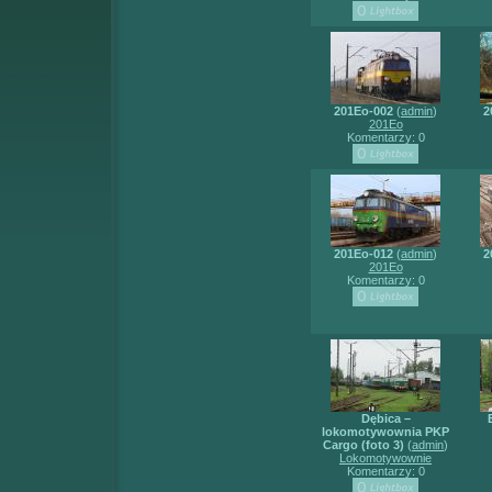
201Eo-002
(
admin
)
2
201Eo
Komentarzy: 0
201Eo-012
(
admin
)
2
201Eo
Komentarzy: 0
Dębica –
lokomotywownia PKP
Cargo (foto 3)
(
admin
)
Lokomotywownie
Komentarzy: 0