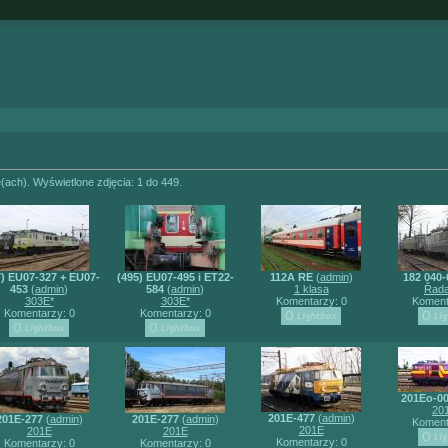
e(ach). Wyświetlone zdjęcia: 1 do 449.
7) EU07-327 + EU07-
(495) EU07-495 i ET22-
112A RE
(
admin
)
182 040-
453
(
admin
)
584
(
admin
)
1 klasa
Řada
303E*
303E*
Komentarzy: 0
Koment
Komentarzy: 0
Komentarzy: 0
201Eo-0
20
201E-477
(
admin
)
201E-277
(
admin
)
201E-277
(
admin
)
Koment
201E
201E
201E
Komentarzy: 0
Komentarzy: 0
Komentarzy: 0