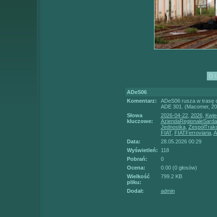
ADeS06
Komentarz:
ADeS06 rusza w trasę d
ADE 301. (Macomer, 20
Słowa
2026-04-22
,
2026
,
Kwie
kluczowe:
AziendaRegionaleSarda
Jednostka
,
ZespółTrakc
FIAT
,
FIATFerroviaria
,
A
Data:
28.05.2026 00:29
Wyświetleń:
118
Pobrań:
0
Ocena:
0.00 (0 głosów)
Wielkość
799.2 KB
pliku:
Dodał:
admin