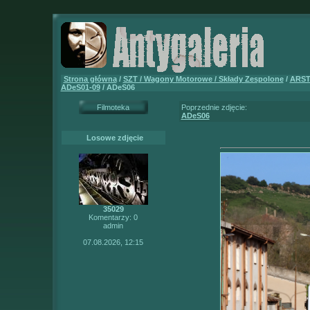
Strona główna
/
SZT / Wagony Motorowe / Składy Zespolone
/
ARS
ADeS01-09
/ ADeS06
Filmoteka
Poprzednie zdjęcie:
ADeS06
Losowe zdjęcie
35029
Komentarzy: 0
admin
07.08.2026, 12:15