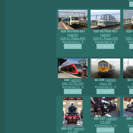
628 657/928 657
628 657/928 657
628 
(
admin
)
(
admin
)
628.4 / Řada 845
628.4 / Řada 845
628.
Komentarzy: 0
Komentarzy: 0
Kom
646
(
admin
)
66 008
(
admin
)
66 
646 (GTW 2/6)
class 66
Komentarzy: 0
Komentarzy: 0
Kom
680 037
(
admin
)
685 
FS 680
Komentarzy: 0
Kom
680 037
(
admin
)
FS 680