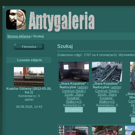
Strona główna
/ Szukaj
Szukaj
Filmoteka
Znaleziono zdjęć: 2707 na 4 stronie(ach). Wyświetlon
Losowe zdjęcie
„Stara Kopalnia” -
„Stara Kopalnia” -
Nadszybie
(
admin
)
Nadszybie
(
admin
)
Kraków Główny (2012-03-20,
Centrum Nauki i
Centrum Nauki i
fot.1)
„Star
Sztuki „Stara
Sztuki „Stara
Komentarzy: 0
Wi
Kopalnia”,
Kopalnia”,
admin
Cent
Wałbrzych
Wałbrzych
Sz
Komentarzy: 0
Komentarzy: 0
08.08.2026, 14:43
K
W
Kom