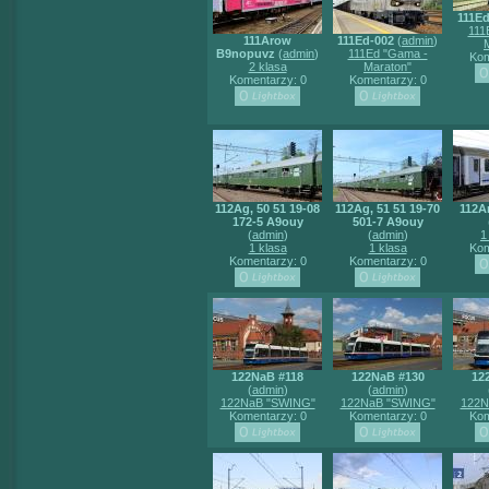
111Ed
111
111Arow
111Ed-002
(
admin
)
B9nopuvz
(
admin
)
111Ed "Gama -
Kom
2 klasa
Maraton"
Komentarzy: 0
Komentarzy: 0
112Ag, 50 51 19-08
112Ag, 51 51 19-70
112A
172-5 A9ouy
501-7 A9ouy
(
admin
)
(
admin
)
1
1 klasa
1 klasa
Kom
Komentarzy: 0
Komentarzy: 0
122NaB #118
122NaB #130
12
(
admin
)
(
admin
)
122NaB "SWING"
122NaB "SWING"
122N
Komentarzy: 0
Komentarzy: 0
Kom