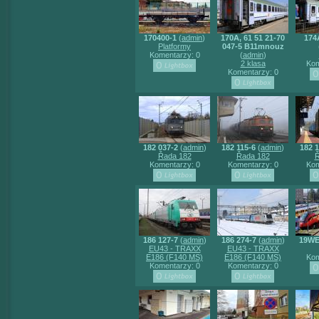
170400-1
(
admin
)
170A, 61 51 21-70
174
Platformy
047-5 B11mnouz
Komentarzy: 0
(
admin
)
2 klasa
Kom
Komentarzy: 0
182 037-2
(
admin
)
182 115-6
(
admin
)
182 1
Řada 182
Řada 182
Ř
Komentarzy: 0
Komentarzy: 0
Kom
186 127-7
(
admin
)
186 274-7
(
admin
)
19WE
EU43 - TRAXX
EU43 - TRAXX
E186 (F140 MS)
E186 (F140 MS)
Kom
Komentarzy: 0
Komentarzy: 0