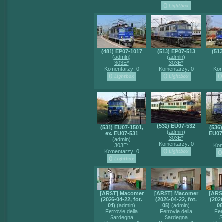
(481) EP07-1017
(513) EP07-513
(51
(
admin
)
(
admin
)
303E*
303E*
Komentarzy: 0
Komentarzy: 0
Kom
(532) EU07-532
(531) EU07-1501,
(536
(
admin
)
ex. EU07-531
EU07
303E*
(
admin
)
Komentarzy: 0
303E*
Kom
Komentarzy: 0
[ARST] Macomer
[ARST] Macomer
[ARS
(2026-04-22, fot.
(2026-04-22, fot.
(2026
04)
(
admin
)
05)
(
admin
)
06
Ferrovie della
Ferrovie della
Fer
Sardegna
Sardegna
S