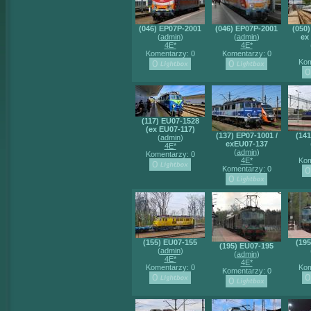
(046) EP07P-2001
(046) EP07P-2001
(050)
(
admin
)
(
admin
)
ex
4E*
4E*
Komentarzy: 0
Komentarzy: 0
Kom
(117) EU07-1528
(ex EU07-117)
(137) EP07-1001 /
(14
(
admin
)
exEU07-137
4E*
(
admin
)
Komentarzy: 0
4E*
Kom
Komentarzy: 0
(155) EU07-155
(19
(195) EU07-195
(
admin
)
(
admin
)
4E*
4E*
Komentarzy: 0
Kom
Komentarzy: 0