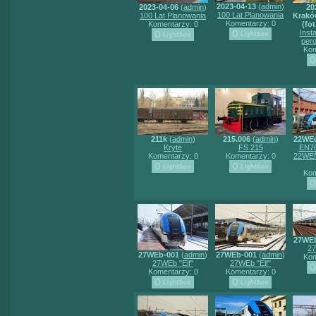
2023-04-13
(
admin
)
2023-04-06
(
admin
)
20
100 Lat Planowania
100 Lat Planowania
Krakó
Komentarzy: 0
Komentarzy: 0
(fot
Inst
per
Kom
211k
(
admin
)
215.006
(
admin
)
22WE
Kryte
FS 215
EN76
Komentarzy: 0
Komentarzy: 0
22WEf
Kom
27WE
27
27WEb-001
(
admin
)
27WEb-001
(
admin
)
Kom
27WEb "Elf"
27WEb "Elf"
Komentarzy: 0
Komentarzy: 0