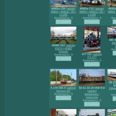
409Da-239
(
admin
)
409Da-712
(
admin
)
409Da
SM04 / 409Da / 2D /
SM04 / 409Da / 2D /
SM04 /
Ls180
Ls180
Komentarzy: 0
Komentarzy: 0
Kom
480 0
480
45WE-002
(
admin
)
EN79 / 45WE
Kom
"Impuls"
477 011
(
admin
)
Komentarzy: 0
FS 477
Komentarzy: 0
50 51
B
5 170 035-5
(
admin
)
50 51 33-20 058-9 D
[11A
Vectron DC
(
admin
)
Komentarzy: 0
bagażowe /
Kom
rowerowe
Komentarzy: 0