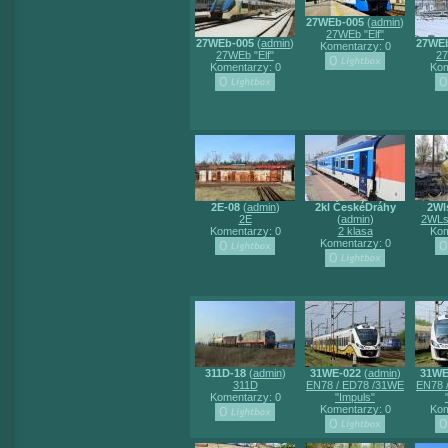
27WEb-005
(
admin
)
27WEb "Elf"
27WEb-005
(
admin
)
27WE
Komentarzy: 0
27WEb "Elf"
27
Komentarzy: 0
Kom
2E-08
(
admin
)
2kl ČeskéDráhy
2Wl
2E
(
admin
)
2WLs
Komentarzy: 0
2 klasa
Kom
Komentarzy: 0
311D-18
(
admin
)
31WE-022
(
admin
)
31WE
311D
EN78 / ED78 /31WE
EN78 
Komentarzy: 0
"Impuls"
Komentarzy: 0
Kom