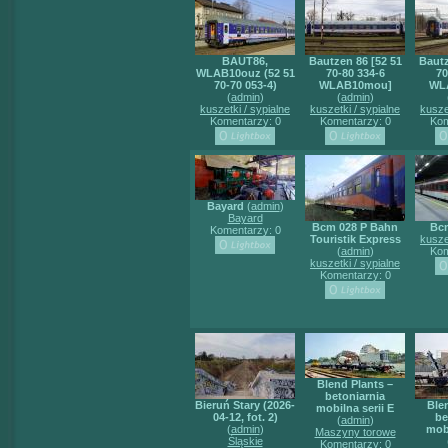
BAUT86,
Bautzen 86 [52 51
Bautz
WLAB10ouz (52 51
70-80 334-6
70
70-70 053-4)
WLAB10mou]
WL
(
admin
)
(
admin
)
kuszetki / sypialne
kuszetki / sypialne
kusze
Komentarzy: 0
Komentarzy: 0
Kom
Bayard
(
admin
)
Bayard
Bcm 028 P Bahn
Bc
Komentarzy: 0
Touristik Express
kusze
(
admin
)
Kom
kuszetki / sypialne
Komentarzy: 0
Blend Plants –
betoniarnia
Bieruń Stary (2026-
Ble
mobilna serii E
04-12, fot. 2)
be
(
admin
)
(
admin
)
mobi
Maszyny torowe
Śląskie
Komentarzy: 0