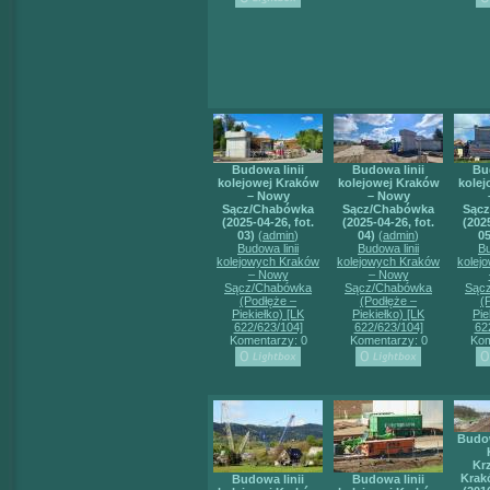
Budowa linii
Budowa linii
Bu
kolejowej Kraków
kolejowej Kraków
kolej
– Nowy
– Nowy
Sącz/Chabówka
Sącz/Chabówka
Sąc
(2025-04-26, fot.
(2025-04-26, fot.
(2025
03)
(
admin
)
04)
(
admin
)
05
Budowa linii
Budowa linii
Bu
kolejowych Kraków
kolejowych Kraków
kolej
– Nowy
– Nowy
Sącz/Chabówka
Sącz/Chabówka
Sąc
(Podłęże –
(Podłęże –
(
Piekiełko) [LK
Piekiełko) [LK
Pie
622/623/104]
622/623/104]
62
Komentarzy: 0
Komentarzy: 0
Kom
Budo
Kr
Krak
Budowa linii
Budowa linii