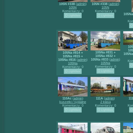
105N #338
(
admin
)
105N #338
(
admin
)
105N
105N
Komentarzy: 0
Komentarzy: 0
105Na
Kom
105
105
105Na #831 +
105Na #814 +
105Na
105Na #832 +
105Na #815 +
105Na #833
(
admin
)
105Na #816
(
admin
)
Kom
105Na
105Na
Komentarzy: 0
Komentarzy: 0
110Ac
(
admin
)
111A
(
admin
)
11
kuszetki / sypialne
2 klasa
Komentarzy: 0
Komentarzy: 0
Kom