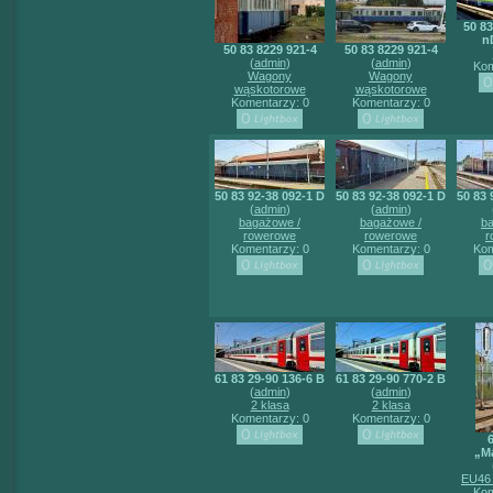
50 83
n
50 83 8229 921-4
50 83 8229 921-4
(
admin
)
(
admin
)
Kom
Wagony
Wagony
wąskotorowe
wąskotorowe
Komentarzy: 0
Komentarzy: 0
50 83 92-38 092-1 D
50 83 92-38 092-1 D
50 83 
(
admin
)
(
admin
)
bagażowe /
bagażowe /
b
rowerowe
rowerowe
r
Komentarzy: 0
Komentarzy: 0
Kom
61 83 29-90 136-6 B
61 83 29-90 770-2 B
(
admin
)
(
admin
)
2 klasa
2 klasa
Komentarzy: 0
Komentarzy: 0
„M
EU46 
Kom