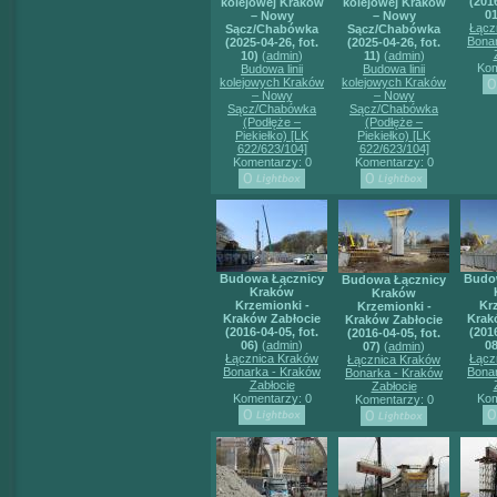
(2016
kolejowej Kraków
kolejowej Kraków
01
– Nowy
– Nowy
Łącz
Sącz/Chabówka
Sącz/Chabówka
Bona
(2025-04-26, fot.
(2025-04-26, fot.
10)
(
admin
)
11)
(
admin
)
Kom
Budowa linii
Budowa linii
kolejowych Kraków
kolejowych Kraków
– Nowy
– Nowy
Sącz/Chabówka
Sącz/Chabówka
(Podłęże –
(Podłęże –
Piekiełko) [LK
Piekiełko) [LK
622/623/104]
622/623/104]
Komentarzy: 0
Komentarzy: 0
Budowa Łącznicy
Budo
Budowa Łącznicy
Kraków
Kraków
Krzemionki -
Kr
Krzemionki -
Kraków Zabłocie
Krak
Kraków Zabłocie
(2016-04-05, fot.
(2016
(2016-04-05, fot.
06)
(
admin
)
08
07)
(
admin
)
Łącznica Kraków
Łącz
Łącznica Kraków
Bonarka - Kraków
Bona
Bonarka - Kraków
Zabłocie
Zabłocie
Komentarzy: 0
Kom
Komentarzy: 0