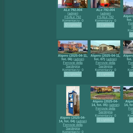
ALe 792.004
ALe 792.004
(
admin
)
(
admin
)
Algero
FS ALe 792
FS ALe 792
fot.
Komentarzy: 0
Komentarzy: 0
Fer
S
Kom
Algero (2025-04-11,
Algero (2025-04-11,
Algero
fot. 06)
(
admin
)
fot. 07)
(
admin
)
fot.
Ferrovie della
Ferrovie della
Fer
Sardegna
Sardegna
S
Komentarzy: 0
Komentarzy: 0
Kom
Algero (2025-04-
Alge
14, fot. 05)
(
admin
)
14, fo
Ferrovie della
Fer
Sardegna
S
Komentarzy: 0
Kom
Algero (2025-04-
14, fot. 04)
(
admin
)
Ferrovie della
Sardegna
Komentarzy: 0