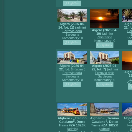
Algero (2025-04-
Alge
14, fot. 11)
(
admin
)
22, fo
Algero (2026-04-
Ferrovie della
Fer
19)
(
admin
)
Sardegna
S
Zbieranina
Komentarzy: 0
Kom
Komentarzy: 0
Algero (2026-04-
Algero (2026-04-
22, fot. 6)
(
admin
)
22, fot. 7)
(
admin
)
Alge
Ferrovie della
Ferrovie della
23
Sardegna
Sardegna
Z
Komentarzy: 0
Komentarzy: 0
Kom
Alghero - „Trenino
Alghero - „Trenino
Alghe
Catalano”, Dotto
Catalano”, Dotto
24
Trains #ZA 162ZK
Trains #ZA 162ZK
Fer
(
admin
)
(
admin
)
S