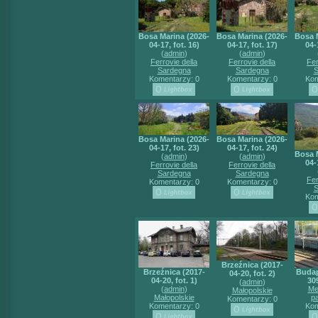
Bosa Marina (2026-
Bosa Marina (2026-
Bosa 
04-17, fot. 16)
04-17, fot. 17)
04-
(
admin
)
(
admin
)
Ferrovie della
Ferrovie della
Fer
Sardegna
Sardegna
S
Komentarzy: 0
Komentarzy: 0
Kom
Bosa Marina (2026-
Bosa Marina (2026-
04-17, fot. 23)
04-17, fot. 24)
Bosa 
(
admin
)
(
admin
)
04-
Ferrovie della
Ferrovie della
Sardegna
Sardegna
Fer
Komentarzy: 0
Komentarzy: 0
S
Kom
Brzeźnica (2017-
Brzeźnica (2017-
Budap
04-20, fot. 2)
04-20, fot. 1)
30
(
admin
)
(
admin
)
Me
Małopolskie
Małopolskie
p
Komentarzy: 0
Komentarzy: 0
Kom