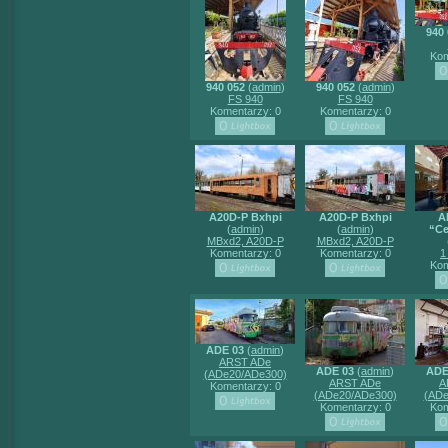
940 
Kom
940 052
(
admin
)
940 052
(
admin
)
FS 940
FS 940
Komentarzy: 0
Komentarzy: 0
A20D-P Bxhpi
A20D-P Bxhpi
A
(
admin
)
(
admin
)
“Ce
MBxd2, A20D-P
MBxd2, A20D-P
Komentarzy: 0
Komentarzy: 0
1
Kom
ADE 03
(
admin
)
ARST ADe
ADE 03
(
admin
)
ADE
(ADe20/ADe300)
ARST ADe
A
Komentarzy: 0
(ADe20/ADe300)
(ADe
Komentarzy: 0
Kom