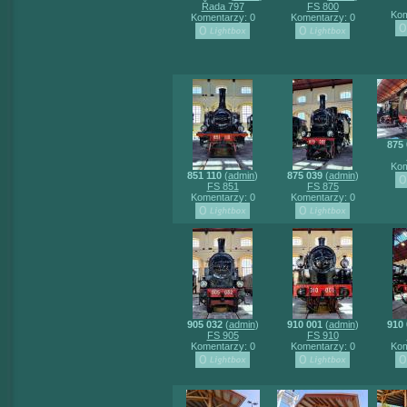
Řada 797
FS 800
Kom
Komentarzy: 0
Komentarzy: 0
875 
Kom
851 110
(
admin
)
875 039
(
admin
)
FS 851
FS 875
Komentarzy: 0
Komentarzy: 0
905 032
(
admin
)
910 001
(
admin
)
910 
FS 905
FS 910
Komentarzy: 0
Komentarzy: 0
Kom