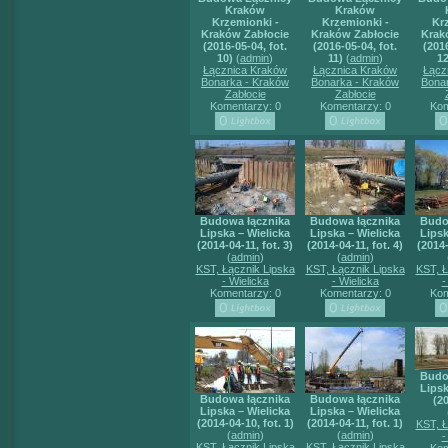
Kraków
Kraków
Krzemionki -
Krzemionki -
Kr
Kraków Zabłocie
Kraków Zabłocie
Krak
(2016-05-04, fot.
(2016-05-04, fot.
(2016
10)
(
admin
)
11)
(
admin
)
12
Łącznica Kraków
Łącznica Kraków
Łącz
Bonarka - Kraków
Bonarka - Kraków
Bona
Zabłocie
Zabłocie
Komentarzy: 0
Komentarzy: 0
Kom
Budowa łącznika
Budowa łącznika
Budo
Lipska – Wielicka
Lipska – Wielicka
Lipsk
(2014-04-11, fot. 3)
(2014-04-11, fot. 4)
(2014-
(
admin
)
(
admin
)
KST, Łącznik Lipska
KST, Łącznik Lipska
KST, Ł
- Wielicka
- Wielicka
-
Komentarzy: 0
Komentarzy: 0
Kom
Budo
Lipsk
Budowa łącznika
Budowa łącznika
(2
Lipska – Wielicka
Lipska – Wielicka
(2014-04-10, fot. 1)
(2014-04-11, fot. 1)
KST, Ł
(
admin
)
(
admin
)
-
KST, Łącznik Lipska
KST, Łącznik Lipska