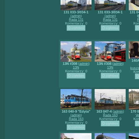
131 033-3/034-1
131 033-3/034-1
131 0
(
admin
)
(
admin
)
0
Řada 131
Řada 131
Ř
Komentarzy: 0
Komentarzy: 0
Kom
140
13N #308
(
admin
)
13N #308
(
admin
)
13N
13N
kusze
Komentarzy: 0
Komentarzy: 0
Kom
163 040-9 "Edyta"
163 047-4
(
admin
)
170 0
(
admin
)
Řada 163
V
Řada 163
Komentarzy: 0
Kom
Komentarzy: 0