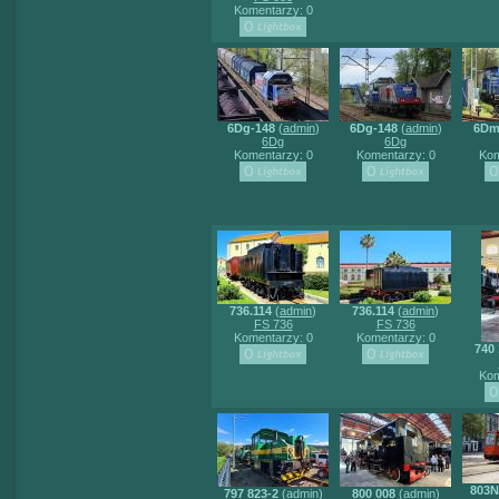
Komentarzy: 0
6Dg-148
(
admin
)
6Dg-148
(
admin
)
6Dm
6Dg
6Dg
Komentarzy: 0
Komentarzy: 0
Kom
736.114
(
admin
)
736.114
(
admin
)
FS 736
FS 736
Komentarzy: 0
Komentarzy: 0
740 
Kom
803N
797 823-2
(
admin
)
800 008
(
admin
)