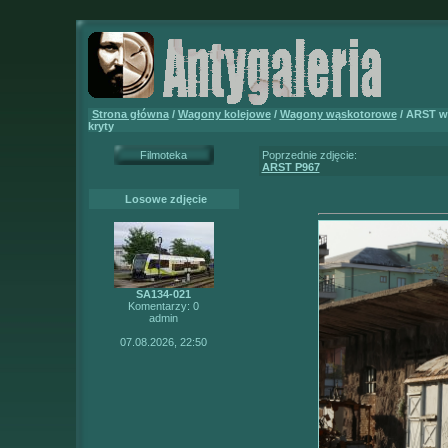
Strona główna
/
Wagony kolejowe
/
Wagony wąskotorowe
/ ARST 
kryty
Filmoteka
Poprzednie zdjęcie:
ARST P967
Losowe zdjęcie
SA134-021
Komentarzy: 0
admin
07.08.2026, 22:50