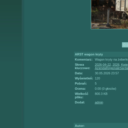
ARST wagon kryty
Komentarz:
Wagon kryty na żeberk
Słowa
2026-04-22
,
2026
,
Kwie
kluczowe:
AziendaRegionaleSarda
Data:
30.05.2026 23:57
Wyświetleń:
120
Pobrań:
5
Ocena:
0.00 (0 głosów)
Wielkość
800.3 KB
pliku:
Dodał:
admin
Autor: