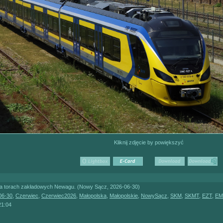
Kliknij zdjęcie by powiększyć
 torach zakładowych Newagu. (Nowy Sącz, 2026-06-30)
06-30
,
Czerwiec
,
Czerwiec2026
,
Małopolska
,
Małopolskie
,
NowySącz
,
SKM
,
SKMT
,
EZT
,
EM
21:04