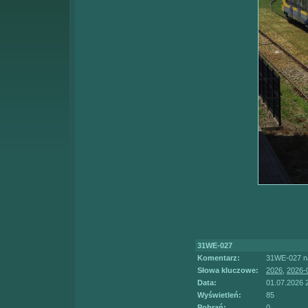
31WE-027
Komentarz:
31WE-027 na
Słowa kluczowe:
2026
,
2026-
Data:
01.07.2026 
Wyświetleń:
85
Pobrań:
0