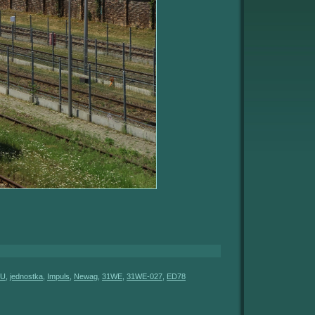
U
,
jednostka
,
Impuls
,
Newag
,
31WE
,
31WE-027
,
ED78