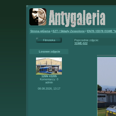
Strona główna
/
EZT / Składy Zespolone
/
EN78 / ED78 /31WE "
Filmoteka
Poprzednie zdjęcie:
31WE-022
Losowe zdjęcie
126N #2205
Komentarzy: 0
admin
08.08.2026, 13:17