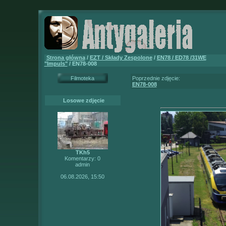
Strona główna
/
EZT / Składy Zespolone
/
EN78 / ED78 /31WE
"Impuls"
/ EN78-008
Filmoteka
Poprzednie zdjęcie:
EN78-008
Losowe zdjęcie
TKh5
Komentarzy: 0
admin
06.08.2026, 15:50