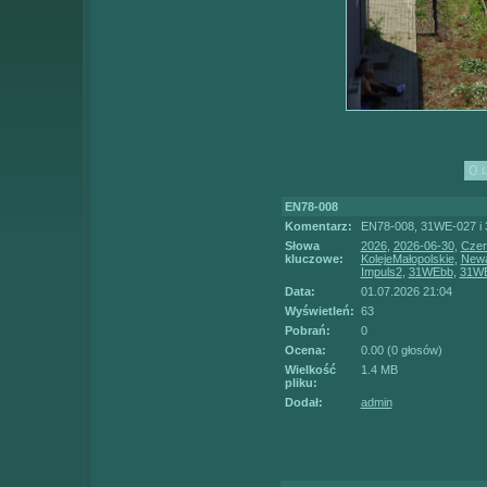
EN78-008
Komentarz:
EN78-008, 31WE-027 i 
Słowa
2026
,
2026-06-30
,
Czer
kluczowe:
KolejeMałopolskie
,
New
Impuls2
,
31WEbb
,
31WE
Data:
01.07.2026 21:04
Wyświetleń:
63
Pobrań:
0
Ocena:
0.00 (0 głosów)
Wielkość
1.4 MB
pliku:
Dodał:
admin