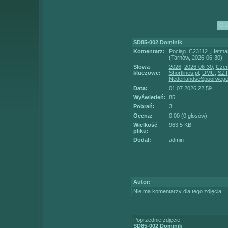
SD85-002 Dominik
Komentarz:
Pociąg IC23112 „Hetman
(Tarnów, 2026-06-30)
Słowa
2026
,
2026-06-30
,
Czer
kluczowe:
Shortlines.pl
,
DMU
,
SZT
NederlandseSpoorweg
Data:
01.07.2026 22:59
Wyświetleń:
85
Pobrań:
3
Ocena:
0.00 (0 głosów)
Wielkość
963.5 KB
pliku:
Dodał:
admin
Autor:
Nie ma komentarzy dla tego zdjęcia
Poprzednie zdjęcie:
SD85-002 Dominik