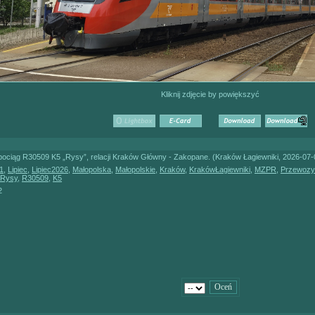
Kliknij zdjęcie by powiększyć
ociąg R30509 K5 „Rysy”, relacji Kraków Główny - Zakopane. (Kraków Łagiewniki, 2026-07-
1
,
Lipiec
,
Lipiec2026
,
Małopolska
,
Małopolskie
,
Kraków
,
KrakówŁagiewniki
,
MZPR
,
Przewozy
Rysy
,
R30509
,
K5
2