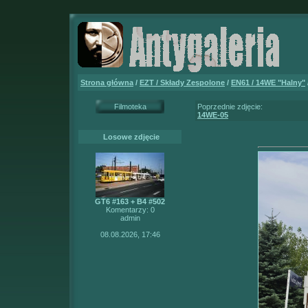
Strona główna
/
EZT / Składy Zespolone
/
EN61 / 14WE "Halny"
Filmoteka
Poprzednie zdjęcie:
14WE-05
Losowe zdjęcie
GT6 #163 + B4 #502
Komentarzy: 0
admin
08.08.2026, 17:46