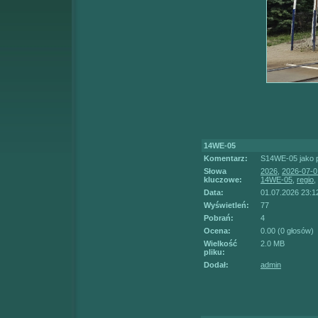
14WE-05
Komentarz:
S14WE-05 jako p
Słowa
2026
,
2026-07-0
kluczowe:
14WE-05
,
regio
,
Data:
01.07.2026 23:1
Wyświetleń:
77
Pobrań:
4
Ocena:
0.00 (0 głosów)
Wielkość
2.0 MB
pliku:
Dodał:
admin