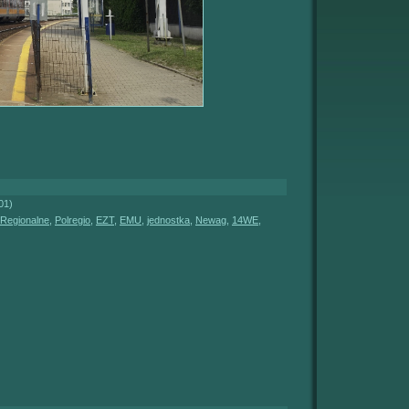
01)
Regionalne
,
Polregio
,
EZT
,
EMU
,
jednostka
,
Newag
,
14WE
,