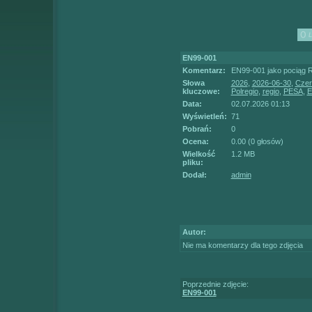
EN99-001
Komentarz:
EN99-001 jako pociąg 
Słowa
2026
,
2026-06-30
,
Czer
kluczowe:
Polregio
,
regio
,
PESA
,
E
Data:
02.07.2026 01:13
Wyświetleń:
71
Pobrań:
0
Ocena:
0.00 (0 głosów)
Wielkość
1.2 MB
pliku:
Dodał:
admin
Autor:
Nie ma komentarzy dla tego zdjęcia
Poprzednie zdjęcie:
EN99-001