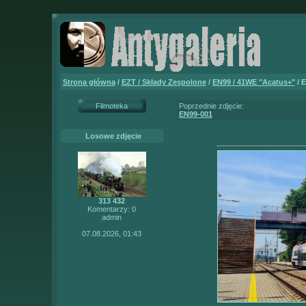
Strona główna
/
EZT / Składy Zespolone
/
EN99 / 41WE "Acatus+"
/ 
Filmoteka
Poprzednie zdjęcie:
EN99-001
Losowe zdjęcie
313 432
Komentarzy: 0
admin
07.08.2026, 01:43