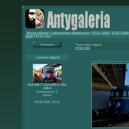
Strona główna
/
Lokomotywy Elektryczne
/
ET22 / 201E
/
ET22 (1000
1184)
/ ET22-1113
Filmoteka
Poprzednie zdjęcie:
ET22-1111
Losowe zdjęcie
814 245-7 / 014 023-6 / 814
246-5
Komentarzy: 0
admin
09.08.2026, 18:15