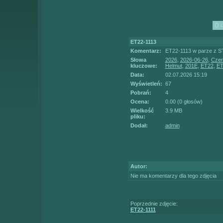
ET22-1113
Komentarz:
ET22-1113 w parze z ST
Słowa
2026
,
2026-06-26
,
Czer
kluczowe:
Helmut
,
201E
,
ET22
,
ET
Data:
02.07.2026 15:19
Wyświetleń:
67
Pobrań:
4
Ocena:
0.00 (0 głosów)
Wielkość
3.9 MB
pliku:
Dodał:
admin
Autor:
Nie ma komentarzy dla tego zdjęcia
Poprzednie zdjęcie:
ET22-1111