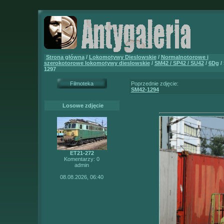
Strona główna
/
Lokomotywy Dieslowskie
/
Normalnotorowe i
szerokotorowe lokomotywy dieslowskie
/
SM42 / SP42 / SU42
/
6Dg
/
1297
Filmoteka
Poprzednie zdjęcie:
SM42-1294
Losowe zdjęcie
ET21-272
Komentarzy: 0
admin
08.08.2026, 06:40