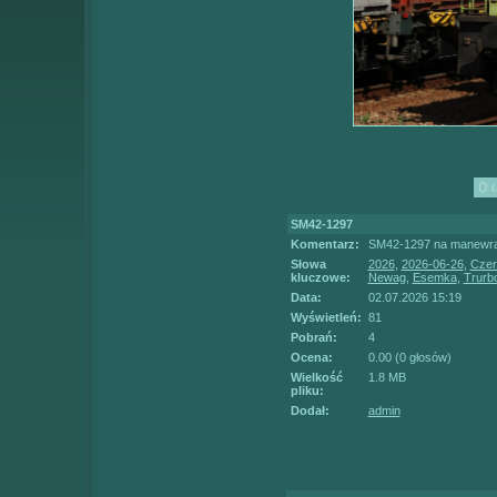
SM42-1297
Komentarz:
SM42-1297 na manewrac
Słowa
2026
,
2026-06-26
,
Czer
kluczowe:
Newag
,
Esemka
,
Trurb
Data:
02.07.2026 15:19
Wyświetleń:
81
Pobrań:
4
Ocena:
0.00 (0 głosów)
Wielkość
1.8 MB
pliku:
Dodał:
admin