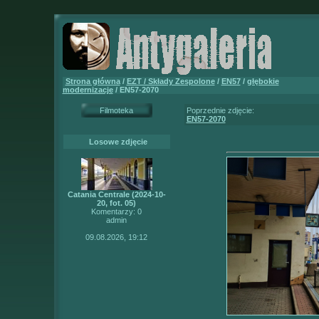
Strona główna
/
EZT / Składy Zespolone
/
EN57
/
głębokie
modernizacje
/ EN57-2070
Filmoteka
Poprzednie zdjęcie:
EN57-2070
Losowe zdjęcie
Catania Centrale (2024-10-
20, fot. 05)
Komentarzy: 0
admin
09.08.2026, 19:12