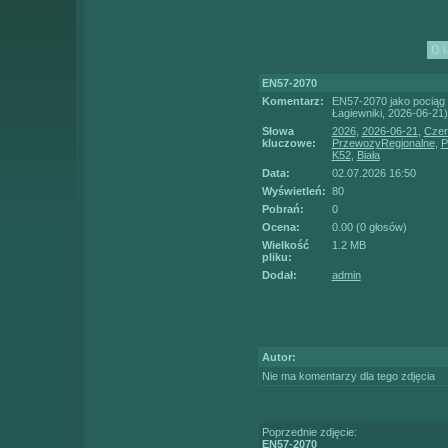
EN57-2070
Komentarz:
EN57-2070 jako pociąg 
Łagiewniki, 2026-06-21)
Słowa
2026
,
2026-06-21
,
Czer
kluczowe:
PrzewozyRegionalne
,
P
K52
,
Biała
Data:
02.07.2026 16:50
Wyświetleń:
80
Pobrań:
0
Ocena:
0.00 (0 głosów)
Wielkość
1.2 MB
pliku:
Dodał:
admin
Autor:
Nie ma komentarzy dla tego zdjęcia
Poprzednie zdjęcie:
EN57-2070